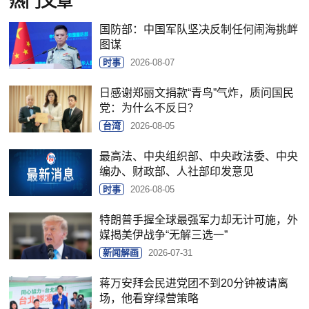
热门文章
国防部：中国军队坚决反制任何闹海挑衅
图谋
时事
2026-08-07
日感谢郑丽文捐款“青鸟”气炸，质问国民
党：为什么不反日？
台湾
2026-08-05
最高法、中央组织部、中央政法委、中央
编办、财政部、人社部印发意见
时事
2026-08-05
特朗普手握全球最强军力却无计可施，外
媒揭美伊战争“无解三选一”
新闻解画
2026-07-31
蒋万安拜会民进党团不到20分钟被请离
场，他看穿绿营策略