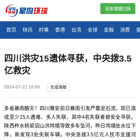
简体/繁體切換
首页
快讯
时事
香港
台湾
全球
金融
消费
四川洪灾15遗体寻获，中央拨3.5
亿救灾
2024-07-22 10:59
生成海报
多省暴雨酿灾！四川雅安前日暴雨引发严重泥石流，现已造
成至少15人遇难、多人失联，其中4名失联者被安全寻获。
陕西柞水桥梁因山洪垮塌导致多车坠河，昨日垮塌处水位下
降，新发现3处失联车辆。中央急拨3.5亿元人民币支援河