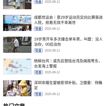
社会
2025-08-12
成都世运会｜意29岁运动员定向比赛昏迷
入院，抢救无效不幸离世
社会
2025-08-12
19岁男开车多次撞击单车男，叫嚣：没人
治你，00后治你
社会
2025-08-12
杨柳台风｜或先后登陆台湾及闽南粤东，
台发海上警报
社会
2025-08-12
深圳非婚生婴被拒领补贴，卫健委：待确
定
社会
2025-08-12