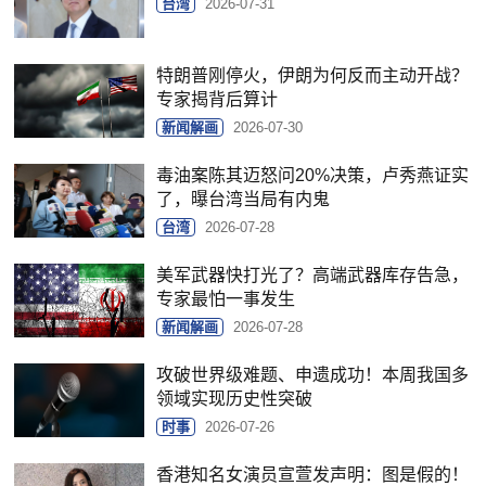
台湾
2026-07-31
特朗普刚停火，伊朗为何反而主动开战？
专家揭背后算计
新闻解画
2026-07-30
毒油案陈其迈怒问20%决策，卢秀燕证实
了，曝台湾当局有内鬼
台湾
2026-07-28
美军武器快打光了？高端武器库存告急，
专家最怕一事发生
新闻解画
2026-07-28
攻破世界级难题、申遗成功！本周我国多
领域实现历史性突破
时事
2026-07-26
香港知名女演员宣萱发声明：图是假的！