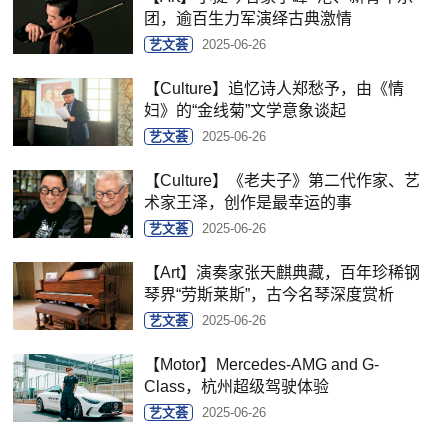
团，逾百生力军演绎古典激情
艺文荟
2025-06-26
【Culture】追忆诗人郑愁予，由《情
妇》的“金线菊”文学意象谈起
艺文荟
2025-06-26
【Culture】《老夫子》第二代作家、艺
术家王泽，创作是最幸运的事
艺文荟
2025-06-26
【Art】演奏家张天麒典藏，百年珍稀钢
琴界“劳斯莱斯”，古今名琴深度赏析
艺文荟
2025-06-26
【Motor】Mercedes-AMG and G-
Class，杭州超级驾驶体验
艺文荟
2025-06-26