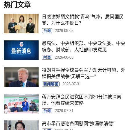
热门文章
日感谢郑丽文捐款“青鸟”气炸，质问国民
党：为什么不反日？
台湾
2026-08-05
最高法、中央组织部、中央政法委、中央
编办、财政部、人社部印发意见
时事
2026-08-05
特朗普手握全球最强军力却无计可施，外
媒揭美伊战争“无解三选一”
新闻解画
2026-07-31
蒋万安拜会民进党团不到20分钟被请离
场，他看穿绿营策略
台湾
2026-07-31
高市早苗感谢各国慰问“独漏赖清德”