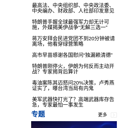
最高法、中央组织部、中央政法委、
中央编办、财政部、人社部印发意见
特朗普手握全球最强军力却无计可
施，外媒揭美伊战争“无解三选一”
蒋万安拜会民进党团不到20分钟被请
离场，他看穿绿营策略
高市早苗感谢各国慰问“独漏赖清德”
特朗普刚停火，伊朗为何反而主动开
战？专家揭背后算计
毒油案陈其迈怒问20%决策，卢秀燕
证实了，曝台湾当局有内鬼
美军武器快打光了？高端武器库存告
急，专家最怕一事发生
专题
更多