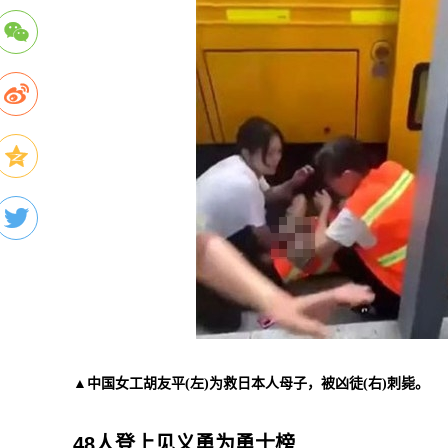
▲中国女工胡友平(左)为救日本人母子，被凶徒(右)刺毙。
48人登上见义勇为勇士榜