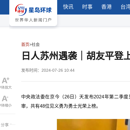
快讯
时事
香港
台
首页
>
社会
日人苏州遇袭｜胡友平登
发布时间：2024-07-26 10:44
中央政法委在京今（
26
日）天发布
2024
年第二季度
审，共有
48
位见义勇为勇士光荣上榜。