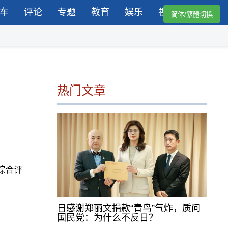
车
评论
专题
教育
娱乐
视频
简体/繁體切換
热门文章
综合评
日感谢郑丽文捐款“青鸟”气炸，质问
国民党：为什么不反日？