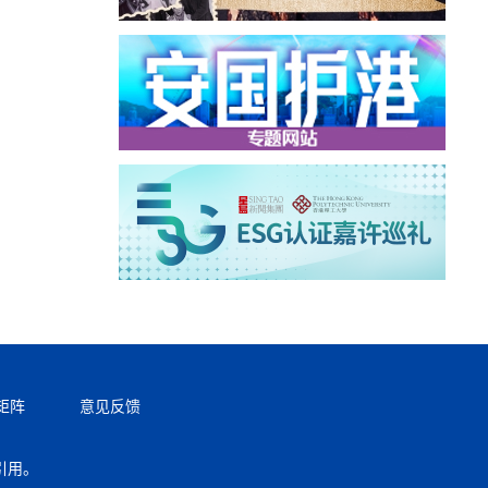
矩阵
意见反馈
引用。
返回顶部