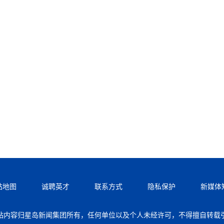
站地图
诚聘英才
联系方式
隐私保护
新媒体
站内容归星岛新闻集团所有，任何单位以及个人未经许可，不得擅自转载