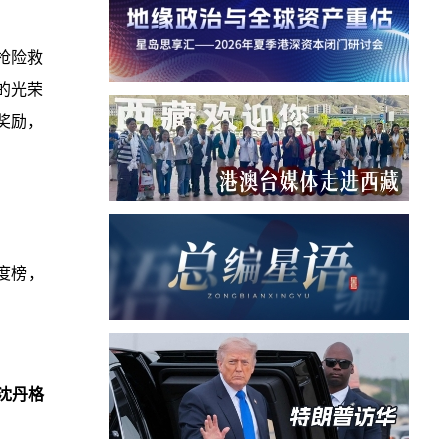
抢险救
的光荣
奖励，
度榜，
沈丹格