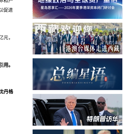
命和产
以促进
亿元，
引用。
沈丹格