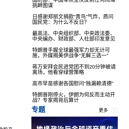
国防部：中国军队坚决反制任何闹海
挑衅图谋
日感谢郑丽文捐款“青鸟”气炸，质问
国民党：为什么不反日？
最高法、中央组织部、中央政法委、
中央编办、财政部、人社部印发意见
特朗普手握全球最强军力却无计可
施，外媒揭美伊战争“无解三选一”
蒋万安拜会民进党团不到20分钟被请
离场，他看穿绿营策略
高市早苗感谢各国慰问“独漏赖清德”
特朗普刚停火，伊朗为何反而主动开
战？专家揭背后算计
专题
更多