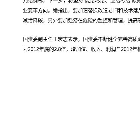
刘绍娓称，下一步，将坚持“能给尽给、应给尽给”
业变革方向。她指出，要加速替换改造老旧和技术落
减污降碳，另外要加强潜在危险的监控和管理，提高
国资委副主任王宏志表示，国资委不断健全完善高质量发
为2012年底的2.8倍，增加值、收入、利润与2012