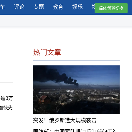
车
评论
专题
教育
娱乐
视频
简体/繁體切換
热门文章
将逾
3
万
加快先
突发！俄罗斯遭大规模袭击