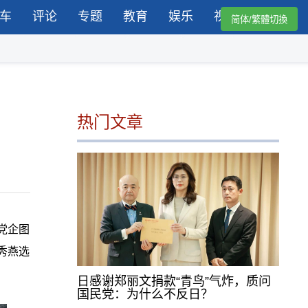
车
评论
专题
教育
娱乐
视频
简体/繁體切換
热门文章
党企图
秀燕选
日感谢郑丽文捐款“青鸟”气炸，质问
国民党：为什么不反日？