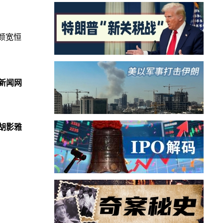
颜宽恒
新闻网
胡影雅