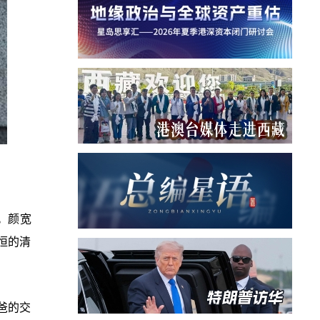
。颜宽
恒的清
爸的交