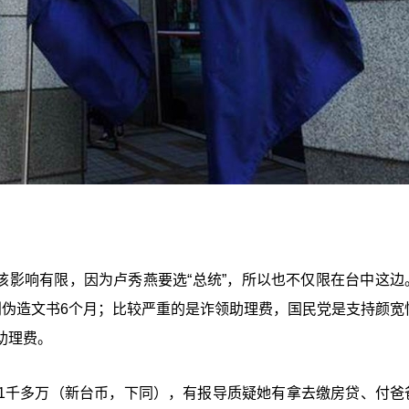
应该影响有限，因为卢秀燕要选“总统”，所以也不仅限在台中这边
判伪造文书6个月；比较严重的是诈领助理费，国民党是支持颜宽
助理费。
1千多万（新台币，下同），有报导质疑她有拿去缴房贷、付爸