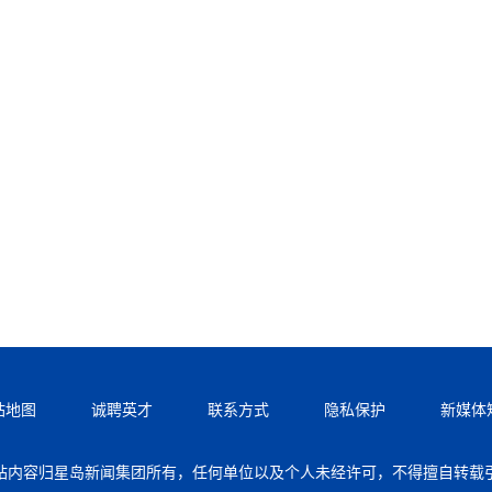
站地图
诚聘英才
联系方式
隐私保护
新媒体
站内容归星岛新闻集团所有，任何单位以及个人未经许可，不得擅自转载