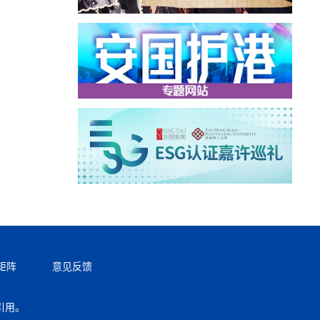
矩阵
意见反馈
引用。
返回顶部