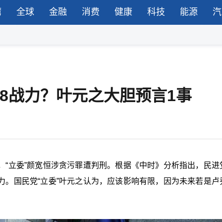
湾
全球
金融
消费
健康
科技
能源
汽
28战力？叶元之大胆预言1事
选，“立委”颜宽恒涉贪污罪遭判刑。根据《中时》分析指出，民进
战力。国民党“立委”叶元之认为，应该影响有限，因为未来若是卢