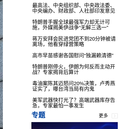
最高法、中央组织部、中央政法委、
中央编办、财政部、人社部印发意见
特朗普手握全球最强军力却无计可
施，外媒揭美伊战争“无解三选一”
蒋万安拜会民进党团不到20分钟被请
离场，他看穿绿营策略
高市早苗感谢各国慰问“独漏赖清德”
特朗普刚停火，伊朗为何反而主动开
战？专家揭背后算计
毒油案陈其迈怒问20%决策，卢秀燕
证实了，曝台湾当局有内鬼
美军武器快打光了？高端武器库存告
急，专家最怕一事发生
专题
更多