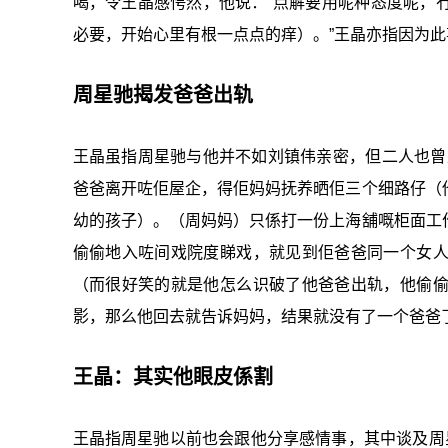
喝，令王晶感愕然，他说：“点解要用呢种态度呢，
必要，开始心里有根一点点的痒）。”王晶亦指因为
周星驰揭发爸爸出轨
王晶虽指周星驰与他并不如刘镇伟亲密，但二人也曾
爸爸离开咗佢屋企，得佢妈妈抚养晒佢三个细路仔（
幼的孩子）。（周妈妈）只係打一份上海舖嘅柜面工
偷偷地入咗间戏院度睇戏，就见到佢爸爸同一个女
（而很好笑的就是他怎么识破了他爸爸出轨，他偷
影，那么他回去就告诉妈妈，结果就没有了一个爸爸了
王晶：其实他眼皮係割
王晶指周星驰以前也会跟他分享感情事，其中谈及周