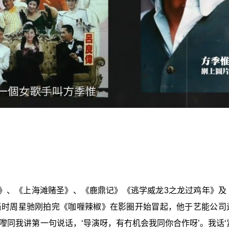
》、《上海滩赌圣》、《鹿鼎记》《逃学威龙3之龙过鸡年》及
，当时周星驰刚拍完《咖喱辣椒》在影圈开始冒起，他于艺能公司
嚟同我讲第一句说话，‘导演呀，有冇机会我同你合作呀’。我话‘