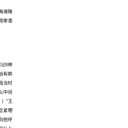
海滩赌
湾审查
II神
始有啲
我当时
么中间
）”王
谂紧嘢
向他呼