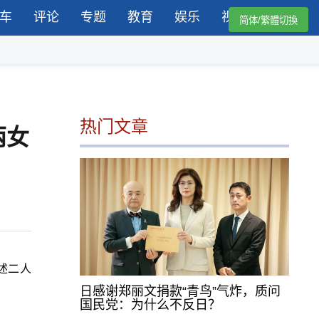
车
评论
专题
教育
娱乐
视频
简体/繁體切換
热门文章
两女
述二人
日感谢郑丽文捐款“青鸟”气炸，质问
国民党：为什么不反日？