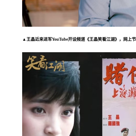
▲王晶近来进军YouTube开设频道《王晶笑看江湖》，网