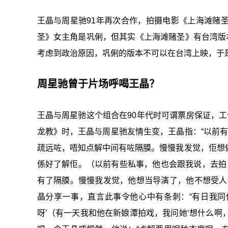
王晶与周星驰91年再次合作，拍摄电影《上海滩赌
圣》女主角是巩俐，但其实《上海滩赌圣》有台湾版
考虑到政治原因，巩俐的版本不可以在台湾上映，于
周星驰曾于片场呼喝王晶？
王晶与周星驰这个组合在90年代时可谓票房保证，工
龙教》时，王晶与周星驰友情生变，王晶指：“以前有
疏远咗，唔知点解中间有咗隔膜。慢慢我发觉，佢想
係好了解佢。（以前有些私事，他也会跟我说，去拍
有了隔膜。慢慢我发觉，他想当导演了，他不想受人
晶分享一事，直言此事令他心中有条刺：“有日我同
呀’（有一天我和他在新娘潭拍戏，我问她‘想什么啊，