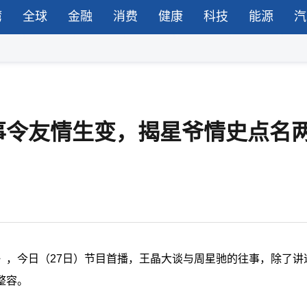
湾
全球
金融
消费
健康
科技
能源
汽
事令友情生变，揭星爷情史点名
湖》，今日（27日）节目首播，王晶大谈与周星驰的往事，除了讲
整容。