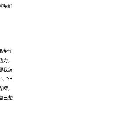
就唔好
晶帮忙
功力，
那我怎
。”但
嚟㗎，
自己想