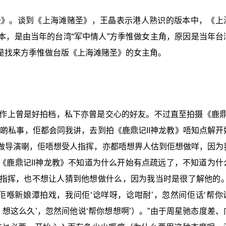
圣》。谈到《上海滩赌圣》，王晶表示港人熟识的版本中，《上
本，是由当年的台湾“军中情人”方季惟做女主角，原因是当年台
是找来方季惟做台版《上海滩赌圣》的女主角。
作上曾是好拍档，私下亦曾是交心的好友。不过直至拍摄《鹿鼎记
啲私事，佢都会同我讲，去到拍《鹿鼎记II神龙教》唔知点解开
做导演喇，佢唔想受人指挥，亦都唔想畀人估到佢想做咩，因为
《鹿鼎记II神龙教》不知道为什么开始有点疏远了，不知道为什
指挥，也不想让人猜到他想做什么，因为我当时是很了解他的。
佢喺新娘潭拍戏，我问佢‘谂咩呀，谂咁耐’，忽然间佢话‘帮你
想这么久’，忽然间他说‘帮你想想啊’）。”由于周星驰态度差、