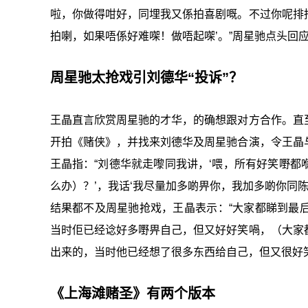
啦，你做得咁好，同埋我又係拍喜剧嘅。不过你呢排
拍喇，如果唔係好难㗎！做唔起㗎’。”周星驰点头回
周星驰太抢戏引刘德华“投诉”？
王晶直言欣赏周星驰的才华，的确想跟对方合作。直
开拍《赌侠》，并找来刘德华及周星驰合演，令王晶
王晶指：“刘德华就走嚟同我讲，‘喂，所有好笑嘢
么办）？’，我话‘我尽量加多啲畀你，我加多啲你同
结果都不及周星驰抢戏，王晶表示：“大家都睇到最
当时佢已经谂好多嘢畀自己，但又好好笑喎，（
大家
出来的，当时他已经想了很多东西给自己，但又很好
《上海滩赌圣》有两个版本