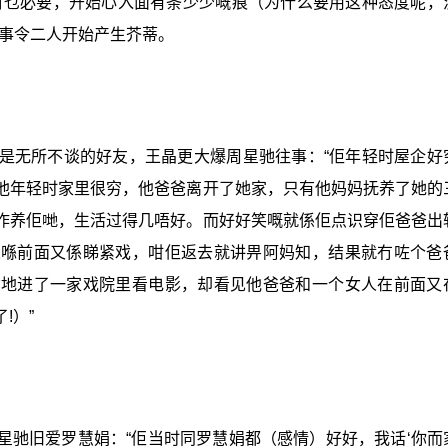
冇乜必要，开始心入面有条少少嘅痕（为什么要用这种态度呢，
此事令二人开始产生芥蒂。
是无所不谈的好友，王晶更大爆周星驰往事：“佢年轻时屋企好
他年轻时家里很穷，
他
爸爸离开了她家，只有
他
妈妈抚养了她的
作养佢哋，生活过得几唔好。而好好笑嘅就係佢点识穿佢爸爸出
人喺前面又係睇紧戏，咁佢返去就讲畀阿妈知，结果就冇咗个爸
偷地进了一家戏院里看电影，却看见他爸爸和一个女人在前面又
!）”
星驰旧爱罗慧娟：“佢当时同罗慧娟都（感情）好好，我话‘你而