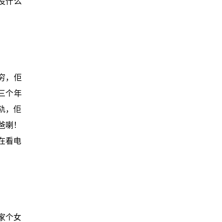
没什么
穷，佢
三个年
轨，佢
爸喇！
在看电
家个女