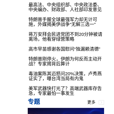
最高法、中央组织部、中央政法委、
中央编办、财政部、人社部印发意见
特朗普手握全球最强军力却无计可
施，外媒揭美伊战争“无解三选一”
蒋万安拜会民进党团不到20分钟被请
离场，他看穿绿营策略
高市早苗感谢各国慰问“独漏赖清德”
特朗普刚停火，伊朗为何反而主动开
战？专家揭背后算计
毒油案陈其迈怒问20%决策，卢秀燕
证实了，曝台湾当局有内鬼
美军武器快打光了？高端武器库存告
急，专家最怕一事发生
专题
更多