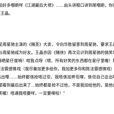
拍好多嗰啲咩《江湖最后大佬》……由头讲粗口讲到尾嗰啲，你
应王晶。
至周星驰主演的《赌圣》大卖，令向华胜留意到周星驰，要求王
与周星驰成为好友。王晶亦因《赌侠》再次见识到周星驰的搞笑
都喺晒星仔度喎！咁我点呀（喂，所有好笑的东西都在星仔里喔！
陈法蓉感情戏（我尽量加更多给你，我加更多你和陈法蓉感情戏）’
后出嚟……始终都係抢唔过佢，我唔係加畀佢㗎，係佢自己谂出
都看到最后出来了…始终都是抢不过他，
不是我加给他的，是他
笑喔）唔通我唔要咩，一定要㗎啦！”