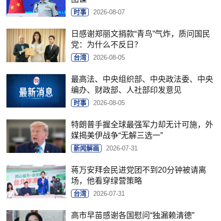
时事
2026-08-07
日感谢郑丽文捐款“青鸟”气炸，质问国民
党：为什么不反日？
台湾
2026-08-05
最高法、中央组织部、中央政法委、中央
编办、财政部、人社部印发意见
时事
2026-08-05
特朗普手握全球最强军力却无计可施，外
媒揭美伊战争“无解三选一”
新闻解画
2026-07-31
蒋万安拜会民进党团不到20分钟被请离
场，他看穿绿营策略
台湾
2026-07-31
高市早苗感谢各国慰问“独漏赖清德”