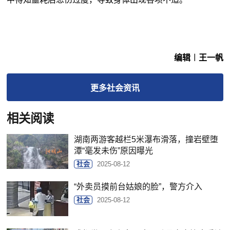
编辑︱王一帆
更多
社会
资讯
相关阅读
湖南两游客越栏5米瀑布滑落，撞岩壁堕
潭“毫发未伤”原因曝光
社会
2025-08-12
“外卖员摸前台姑娘的脸”，警方介入
社会
2025-08-12