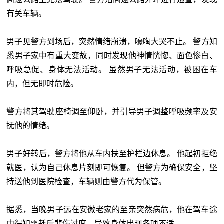
有关车辆。
男子见警方到场后，突然情绪崩溃，嚎啕大哭不止。 警方知
悉男子家中有重大变故，同时发现他神情恍惚、面色惨白、
呼吸急促、身体无法活动。 虽然男子无法活动，被困在车
内，但无即时危险。
警方将其驾驶座椅调至仰卧，并引导男子调整呼吸频率及安
抚他的情绪。
男子好转后，警方将他从车内扶至护栏边休息。 他起初拒绝
就医，认为自己休息片刻即可恢复。 但警方为确保安全，坚
持送他到医院检查，车辆则由警方代为保管。
据悉，当晚男子远在安徽老家的至亲突然病危，他在驾车途
中得知噩耗后悲伤过度，导致身体出现各项不适。