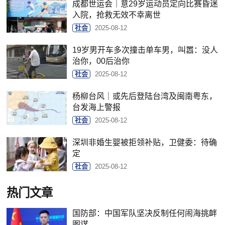
成都世运会｜意29岁运动员定向比赛昏迷
入院，抢救无效不幸离世
社会
2025-08-12
19岁男开车多次撞击单车男，叫嚣：没人
治你，00后治你
社会
2025-08-12
杨柳台风｜或先后登陆台湾及闽南粤东，
台发海上警报
社会
2025-08-12
深圳非婚生婴被拒领补贴，卫健委：待确
定
社会
2025-08-12
热门文章
国防部：中国军队坚决反制任何闹海挑衅
图谋