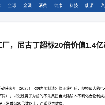
湾
全球
金融
消费
健康
科技
能源
汽
厂，尼古丁超标20倍价值1.4亿
手破获去年（2023）《烟害防制法》修正施行后，规模最大的电
，下同）；以张姓男子为首的不法集团自大陆输入不明化合物制成
是正常香烟20倍数以上，严重戕害健康。