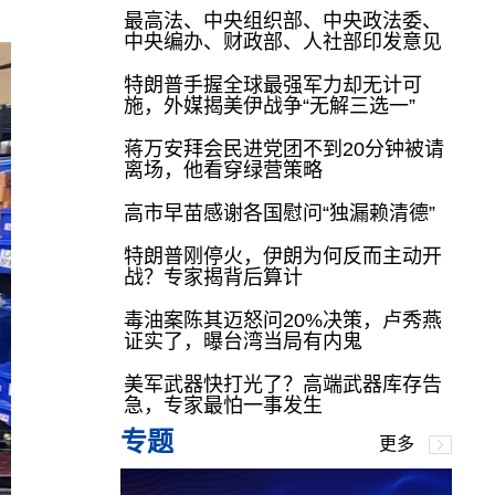
最高法、中央组织部、中央政法委、
中央编办、财政部、人社部印发意见
特朗普手握全球最强军力却无计可
施，外媒揭美伊战争“无解三选一”
蒋万安拜会民进党团不到20分钟被请
离场，他看穿绿营策略
高市早苗感谢各国慰问“独漏赖清德”
特朗普刚停火，伊朗为何反而主动开
战？专家揭背后算计
毒油案陈其迈怒问20%决策，卢秀燕
证实了，曝台湾当局有内鬼
美军武器快打光了？高端武器库存告
急，专家最怕一事发生
专题
更多