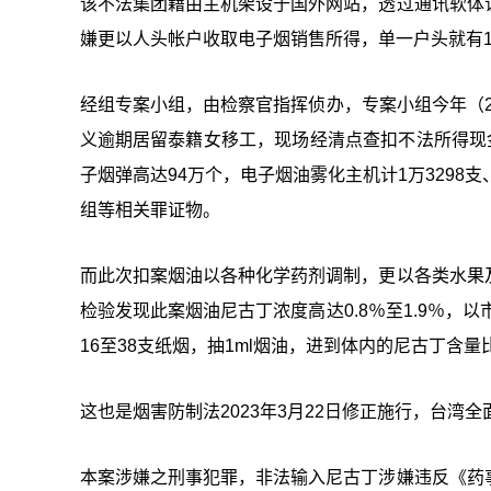
该不法集团藉由主机架设于国外网站，透过通讯软体
嫌更以人头帐户收取电子烟销售所得，单一户头就有1
经组专案小组，由检察官指挥侦办，专案小组今年（2
义逾期居留泰籍女移工，现场经清点查扣不法所得现金新台
子烟弹高达94万个，电子烟油雾化主机计1万3298
组等相关罪证物。
而此次扣案烟油以各种化学药剂调制，更以各类水果
检验发现此案烟油尼古丁浓度高达0.8％至1.9％，
16至38支纸烟，抽1ml烟油，进到体内的尼古丁含
这也是烟害防制法2023年3月22日修正施行，台湾
本案涉嫌之刑事犯罪，非法输入尼古丁涉嫌违反《药