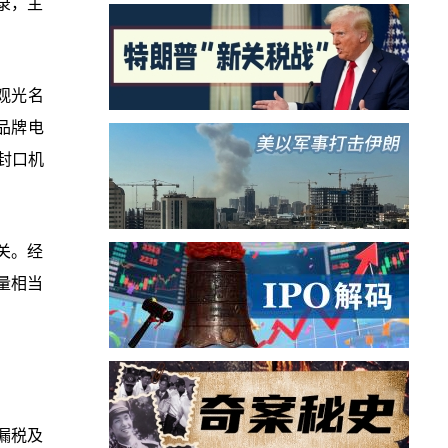
录，主
观光名
名品牌电
封口机
关。经
量相当
漏税及