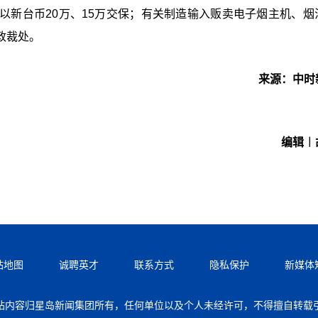
以新台币20万、15万交保；有关制造输入贩卖电子烟主机、烟
政裁处。
来源：中时
编辑︱
站地图
诚聘英才
联系方式
隐私保护
新媒体
站内容归星岛新闻集团所有，任何单位以及个人未经许可，不得擅自转载