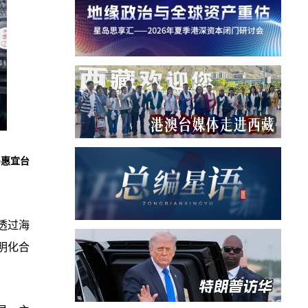
冯惠宜台
透过海
明化合