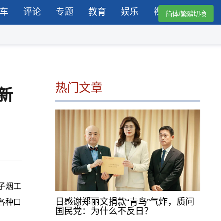
车
评论
专题
教育
娱乐
视频
简体/繁體切換
热门文章
新
子烟工
日感谢郑丽文捐款“青鸟”气炸，质问
各种口
国民党：为什么不反日？