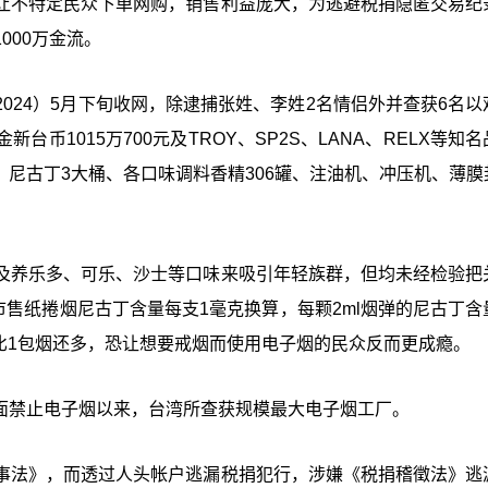
让不特定民众下单网购，销售利益庞大，为逃避税捐隐匿交易纪
000万金流。
024）5月下旬收网，除逮捕张姓、李姓2名情侣外并查获6名以
币1015万700元及TROY、SP2S、LANA、RELX等知
支、尼古丁3大桶、各口味调料香精306罐、注油机、冲压机、薄膜
及养乐多、可乐、沙士等口味来吸引年轻族群，但均未经检验把
以市售纸捲烟尼古丁含量每支1毫克换算，每颗2ml烟弹的尼古丁含
量比1包烟还多，恐让想要戒烟而使用电子烟的民众反而更成瘾。
全面禁止电子烟以来，台湾所查获规模最大电子烟工厂。
事法》，而透过人头帐户逃漏税捐犯行，涉嫌《税捐稽徵法》逃