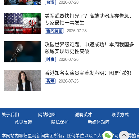
台湾
2026-07-28
美军武器快打光了？高端武器库存告急，
专家最怕一事发生
新闻解画
2026-07-28
攻破世界级难题、申遗成功！本周我国多
领域实现历史性突破
时事
2026-07-26
香港知名女演员宣萱发声明：图是假的！
香港
2026-07-25
关于我们
网站地图
诚聘英才
联系方式
意见反馈
隐私保护
新媒体矩阵
本网站内容归星岛新闻集团所有，任何单位以及个人未经许可，不得擅