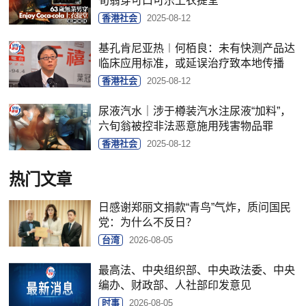
旬翁穿可口可乐上衣提堂
香港社会
2025-08-12
基孔肯尼亚热︱何栢良：未有快测产品达
临床应用标准，或延误治疗致本地传播
香港社会
2025-08-12
尿液汽水｜涉于樽装汽水注尿液“加料”，
六旬翁被控非法恶意施用残害物品罪
香港社会
2025-08-12
热门文章
日感谢郑丽文捐款“青鸟”气炸，质问国民
党：为什么不反日？
台湾
2026-08-05
最高法、中央组织部、中央政法委、中央
编办、财政部、人社部印发意见
时事
2026-08-05