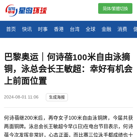
简体/繁體切換
首页
快讯
时事
香港
台湾
全球
金融
消费
巴黎奥运｜何诗蓓100米自由泳摘
铜，泳总会长王敏超：幸好有机会
上前面位置
2024-08-01 11:06
生成海报
何诗蓓继200米后，再夺女子100米自由泳铜牌，今届共获
两面铜牌。泳总会长王敏超今早(1日)在电台节目表示，何诗
蓓今次发挥非常好，心态正面，而比赛三位泳手都成绩也十