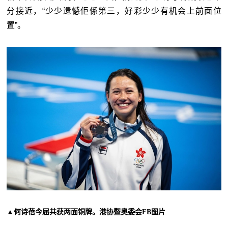
分接近，“少少遗憾佢係第三，好彩少少有机会上前面位
置”。
▲何诗蓓今届共获两面铜牌。港协暨奥委会FB图片