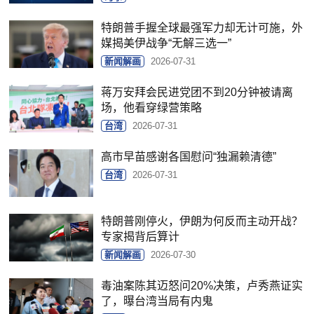
特朗普手握全球最强军力却无计可施，外
媒揭美伊战争“无解三选一”
新闻解画
2026-07-31
蒋万安拜会民进党团不到20分钟被请离
场，他看穿绿营策略
台湾
2026-07-31
高市早苗感谢各国慰问“独漏赖清德”
台湾
2026-07-31
特朗普刚停火，伊朗为何反而主动开战？
专家揭背后算计
新闻解画
2026-07-30
毒油案陈其迈怒问20%决策，卢秀燕证实
了，曝台湾当局有内鬼