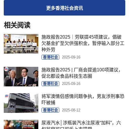
更多
香港社会
资讯
相关阅读
施政报告2025｜劳联提45项建议，倡破
欠基金扩至欠供强积金，暂停输入部分工
种外劳
香港社会
2025-09-16
施政报告2025 | 厂商会提逾100项建议，
促北都设食品科技生态圈
香港社会
2025-09-16
将军澳情侣感情问题争执，男友涉刑事恐
吓被捕
香港社会
2025-08-12
尿液汽水│涉瓶装汽水注尿液“加料”，六