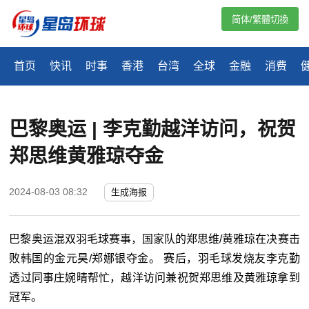
简体/繁體切換
首页
快讯
时事
香港
台湾
全球
金融
消费
巴黎奥运 | 李克勤越洋访问，祝贺
郑思维黄雅琼夺金
2024-08-03 08:32
生成海报
巴黎奥运混双羽毛球赛事，国家队的郑思维/黄雅琼在决赛击
败韩国的金元昊/郑娜银夺金。 赛后，羽毛球发烧友李克勤
透过同事庄婉晴帮忙，越洋访问兼祝贺郑思维及黄雅琼拿到
冠军。