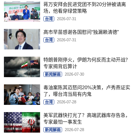
蒋万安拜会民进党团不到20分钟被请离
场，他看穿绿营策略
台湾
2026-07-31
高市早苗感谢各国慰问“独漏赖清德”
台湾
2026-07-31
特朗普刚停火，伊朗为何反而主动开战？
专家揭背后算计
新闻解画
2026-07-30
毒油案陈其迈怒问20%决策，卢秀燕证实
了，曝台湾当局有内鬼
台湾
2026-07-28
美军武器快打光了？高端武器库存告急，
专家最怕一事发生
新闻解画
2026-07-28