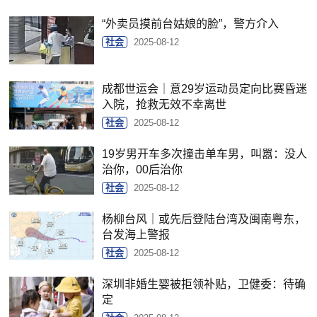
“外卖员摸前台姑娘的脸”，警方介入
社会
2025-08-12
成都世运会｜意29岁运动员定向比赛昏迷
入院，抢救无效不幸离世
社会
2025-08-12
19岁男开车多次撞击单车男，叫嚣：没人
治你，00后治你
社会
2025-08-12
杨柳台风｜或先后登陆台湾及闽南粤东，
台发海上警报
社会
2025-08-12
深圳非婚生婴被拒领补贴，卫健委：待确
定