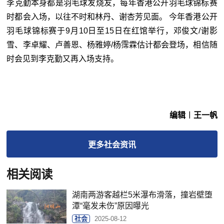
李克勤本身都是羽毛球发烧友，每年香港公开羽毛球锦标赛
时都会入场，以往不时和林丹、谢杏芳见面。 今年香港公开
羽毛球锦标赛于9月10日至15日在红馆举行，邓俊文/谢影
雪、李卓耀、卢善恩、杨雅婷/杨霈霖估计都会登场，相信随
时会见到李克勤又再入场支持。
编辑︱王一帆
更多
社会
资讯
相关阅读
湖南两游客越栏5米瀑布滑落，撞岩壁堕
潭“毫发未伤”原因曝光
社会
2025-08-12