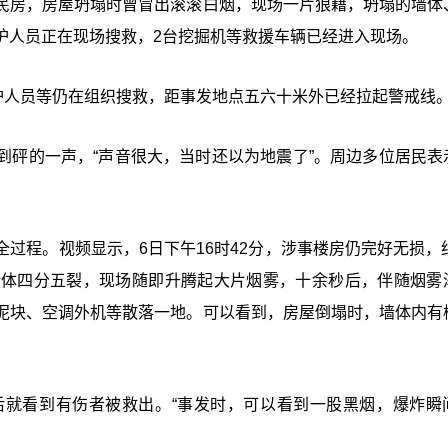
民房，房屋坍塌时曾冒出滚滚白烟，现场一片狼藉，坍塌的墙体
护人员正在现场搜救，2台挖掘机等救援车辆已经进入现场。
护人员等仍在组织搜救，距事发地点五六十米外已经拉起警戒线
到砰的一声，“声音很大，当时还以为地震了”。周边多位居民表
过程。视频显示，6日下午16时42分，涉事楼房仍完好无损，约
墙体四分五裂，现场随即升腾起大片烟雾，十余秒后，伴随烟雾
泥块、空调外机等散落一地。可以看到，房屋倒塌时，墙体内有
。
后就看到有伤者被救出。“事发时，可以看到一股黑烟，爆炸瞬