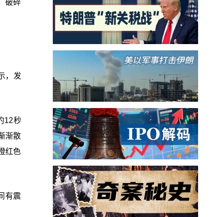
、破碎
。
示，发
12秒
渐渐散
橙红色
间有震