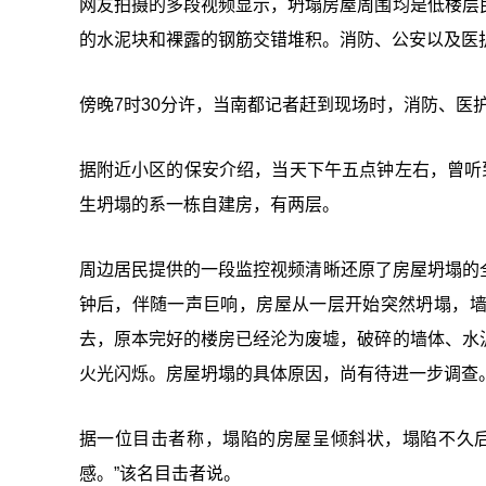
网友拍摄的多段视频显示，坍塌房屋周围均是低楼层
的水泥块和裸露的钢筋交错堆积。消防、公安以及医
傍晚7时30分许，当南都记者赶到现场时，消防、医
据附近小区的保安介绍，当天下午五点钟左右，曾听
生坍塌的系一栋自建房，有两层。
周边居民提供的一段监控视频清晰还原了房屋坍塌的全
钟后，伴随一声巨响，房屋从一层开始突然坍塌，
去，原本完好的楼房已经沦为废墟，破碎的墙体、水
火光闪烁。房屋坍塌的具体原因，尚有待进一步调查
据一位目击者称，塌陷的房屋呈倾斜状，塌陷不久
感。”该名目击者说。