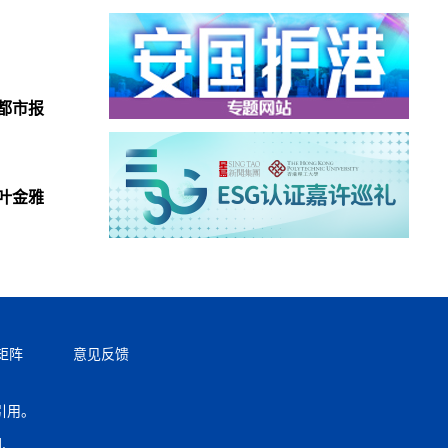
都市报
叶金雅
矩阵
意见反馈
引用。
返回顶部
.