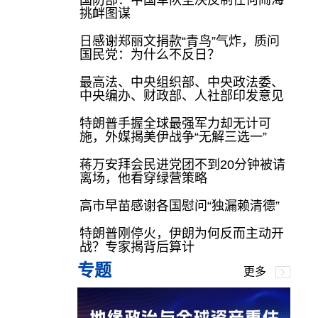
国防部：中国军队坚决反制任何闹海
挑衅图谋
日感谢郑丽文捐款“青鸟”气炸，质问
国民党：为什么不反日？
最高法、中央组织部、中央政法委、
中央编办、财政部、人社部印发意见
特朗普手握全球最强军力却无计可
施，外媒揭美伊战争“无解三选一”
蒋万安拜会民进党团不到20分钟被请
离场，他看穿绿营策略
高市早苗感谢各国慰问“独漏赖清德”
特朗普刚停火，伊朗为何反而主动开
战？专家揭背后算计
专题
更多