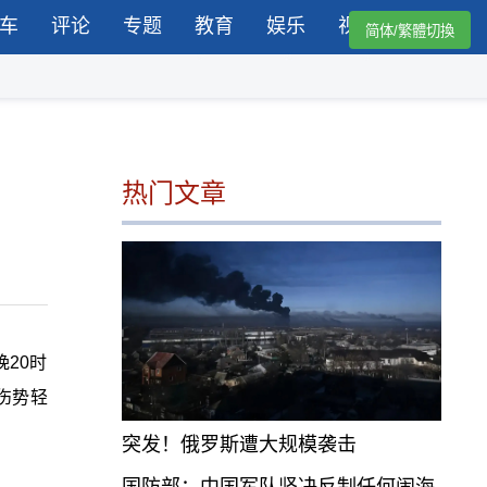
车
评论
专题
教育
娱乐
视频
简体/繁體切換
热门文章
20时
伤势轻
突发！俄罗斯遭大规模袭击