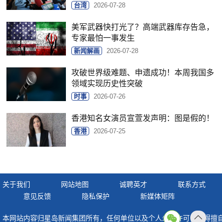
台湾
2026-07-28
美军武器快打光了？高端武器库存告急，
专家最怕一事发生
新闻解画
2026-07-28
攻破世界级难题、申遗成功！本周我国多
领域实现历史性突破
时事
2026-07-26
香港知名女演员宣萱发声明：图是假的！
香港
2026-07-25
关于我们
网站地图
诚聘英才
联系方式
意见反馈
隐私保护
新媒体矩阵
本网站内容归星岛新闻集团所有，任何单位以及个人未经许可，不得擅