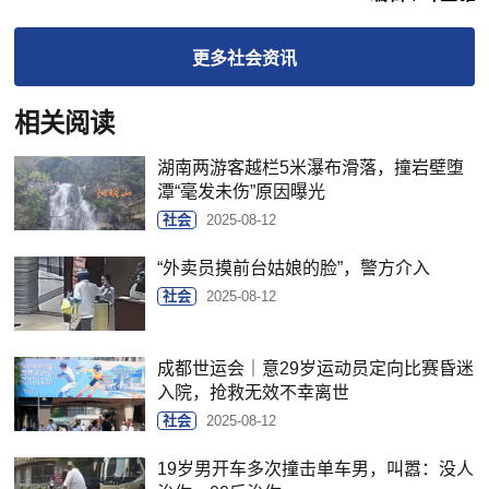
更多
社会
资讯
相关阅读
湖南两游客越栏5米瀑布滑落，撞岩壁堕
潭“毫发未伤”原因曝光
社会
2025-08-12
“外卖员摸前台姑娘的脸”，警方介入
社会
2025-08-12
成都世运会｜意29岁运动员定向比赛昏迷
入院，抢救无效不幸离世
社会
2025-08-12
19岁男开车多次撞击单车男，叫嚣：没人