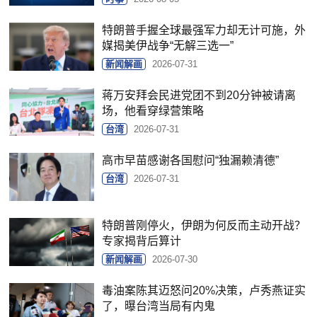
特朗普手握全球最强军力却无计可施，外
媒揭美伊战争“无解三选一”
新闻解画
2026-07-31
蒋万安拜会民进党团不到20分钟被请离
场，他看穿绿营策略
台湾
2026-07-31
高市早苗感谢各国慰问“独漏赖清德”
台湾
2026-07-31
特朗普刚停火，伊朗为何反而主动开战？
专家揭背后算计
新闻解画
2026-07-30
毒油案陈其迈怒问20%决策，卢秀燕证实
了，曝台湾当局有内鬼