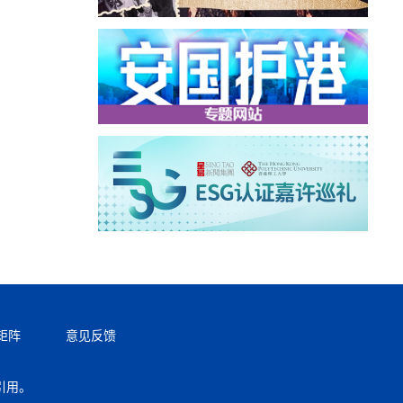
矩阵
意见反馈
引用。
返回顶部