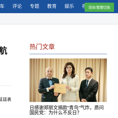
车
评论
专题
教育
娱乐
视频
简体/繁體切換
热门文章
航
延廷表
日感谢郑丽文捐款“青鸟”气炸，质问
国民党：为什么不反日？