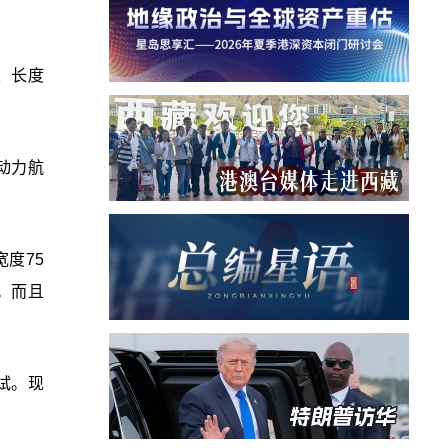
、长度
动力航
度75
架。而且
试。现