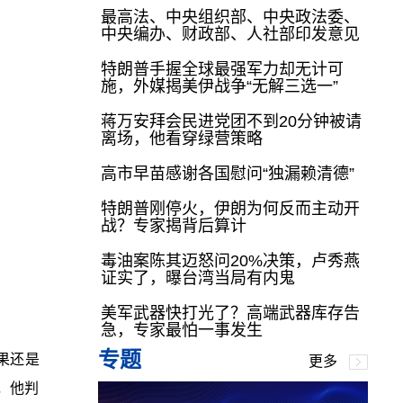
最高法、中央组织部、中央政法委、
中央编办、财政部、人社部印发意见
特朗普手握全球最强军力却无计可
施，外媒揭美伊战争“无解三选一”
蒋万安拜会民进党团不到20分钟被请
离场，他看穿绿营策略
高市早苗感谢各国慰问“独漏赖清德”
特朗普刚停火，伊朗为何反而主动开
战？专家揭背后算计
毒油案陈其迈怒问20%决策，卢秀燕
证实了，曝台湾当局有内鬼
美军武器快打光了？高端武器库存告
急，专家最怕一事发生
专题
果还是
更多
，他判