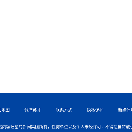
站地图
诚聘英才
联系方式
隐私保护
新媒体
站内容归星岛新闻集团所有，任何单位以及个人未经许可，不得擅自转载