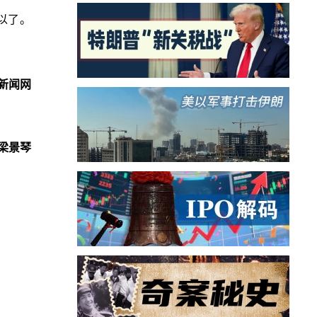
以了。
新闻网
梁景琴