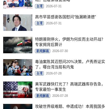
台湾
2026-07-31
高市早苗感谢各国慰问“独漏赖清德”
台湾
2026-07-31
特朗普刚停火，伊朗为何反而主动开战？
专家揭背后算计
新闻解画
2026-07-30
毒油案陈其迈怒问20%决策，卢秀燕证实
了，曝台湾当局有内鬼
台湾
2026-07-28
美军武器快打光了？高端武器库存告急，
专家最怕一事发生
新闻解画
2026-07-28
攻破世界级难题、申遗成功！本周我国多