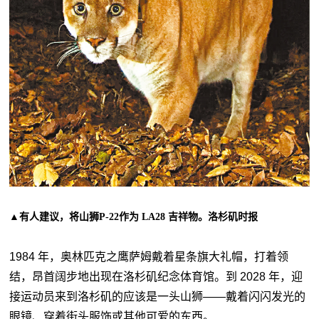
▲有人建议，将山狮P-22作为 LA28 吉祥物。洛杉矶时报
1984 年，奥林匹克之鹰萨姆戴着星条旗大礼帽，打着领
结，昂首阔步地出现在洛杉矶纪念体育馆。到 2028 年，迎
接运动员来到洛杉矶的应该是一头山狮——戴着闪闪发光的
眼镜、穿着街头服饰或其他可爱的东西。