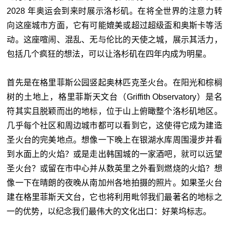
2028 年奥运会到来时展示洛杉矶。在将全世界的注意力转
向这座城市方面，它有可能媲美或超过超级盃和奥斯卡等活
动。这座喧闹、混乱、无与伦比的天使之城，展示其活力，
包括几个疯狂的想法，可以让洛杉矶在四年内成为明星。
首先是在格里菲斯公园竖起奥林匹克圣火台。在阳光和棕榈
树的土地上，格里菲斯天文台（Griffith Observatory）是名
符其实且脱颖而出的地标，位于山上俯瞰整个洛杉矶地区。
几乎每个社区和周边城市都可以看到它，这使得它成为建造
圣火台的完美地点。想像一下晚上在银湖水库周围漫步并看
到水面上的火焰？或是走出韩国城的一家酒吧，就可以远望
圣火台？或留在市中心并从数英里之外看到燃烧的火焰？想
像一下在晴朗的夜晚从南加州各地拍摄的照片。如果圣火台
建在格里菲斯天文台，它也将利用毗邻我们最著名的地标之
一的优势，以纪念我们最伟大的文化出口：好莱坞标志。