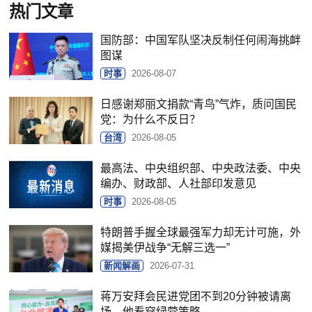
热门文章
国防部：中国军队坚决反制任何闹海挑衅
图谋
时事
2026-08-07
日感谢郑丽文捐款“青鸟”气炸，质问国民
党：为什么不反日？
台湾
2026-08-05
最高法、中央组织部、中央政法委、中央
编办、财政部、人社部印发意见
时事
2026-08-05
特朗普手握全球最强军力却无计可施，外
媒揭美伊战争“无解三选一”
新闻解画
2026-07-31
蒋万安拜会民进党团不到20分钟被请离
场，他看穿绿营策略