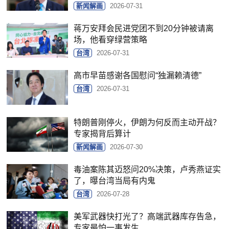
新闻解画
2026-07-31
蒋万安拜会民进党团不到20分钟被请离
场，他看穿绿营策略
台湾
2026-07-31
高市早苗感谢各国慰问“独漏赖清德”
台湾
2026-07-31
特朗普刚停火，伊朗为何反而主动开战？
专家揭背后算计
新闻解画
2026-07-30
毒油案陈其迈怒问20%决策，卢秀燕证实
了，曝台湾当局有内鬼
台湾
2026-07-28
美军武器快打光了？高端武器库存告急，
专家最怕一事发生