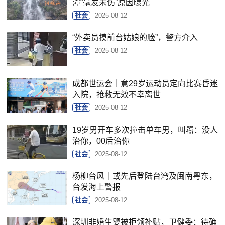
潭“毫发未伤”原因曝光
社会
2025-08-12
“外卖员摸前台姑娘的脸”，警方介入
社会
2025-08-12
成都世运会｜意29岁运动员定向比赛昏迷
入院，抢救无效不幸离世
社会
2025-08-12
19岁男开车多次撞击单车男，叫嚣：没人
治你，00后治你
社会
2025-08-12
杨柳台风｜或先后登陆台湾及闽南粤东，
台发海上警报
社会
2025-08-12
深圳非婚生婴被拒领补贴，卫健委：待确