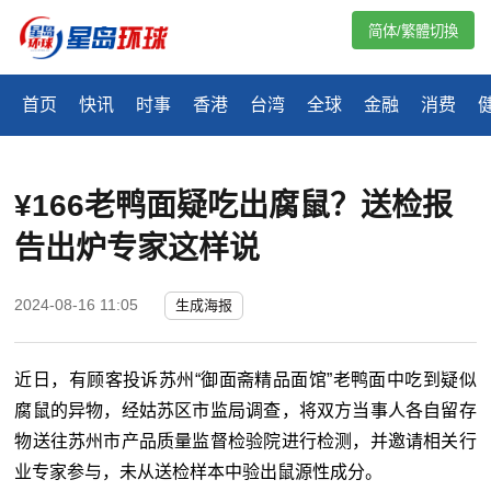
简体/繁體切換
首页
快讯
时事
香港
台湾
全球
金融
消费
¥166老鸭面疑吃出腐鼠？送检报
告出炉专家这样说
2024-08-16 11:05
生成海报
近日，有顾客投诉苏州“御面斋精品面馆”老鸭面中吃到疑似
腐鼠的异物，经姑苏区市监局调查，将双方当事人各自留存
物送往苏州市产品质量监督检验院进行检测，并邀请相关行
业专家参与，未从送检样本中验出鼠源性成分。