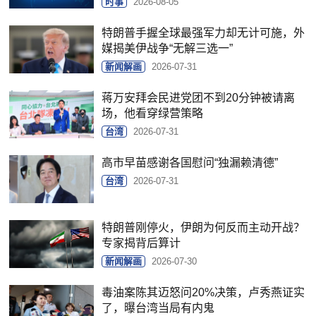
时事
2026-08-05
特朗普手握全球最强军力却无计可施，外
媒揭美伊战争“无解三选一”
新闻解画
2026-07-31
蒋万安拜会民进党团不到20分钟被请离
场，他看穿绿营策略
台湾
2026-07-31
高市早苗感谢各国慰问“独漏赖清德”
台湾
2026-07-31
特朗普刚停火，伊朗为何反而主动开战？
专家揭背后算计
新闻解画
2026-07-30
毒油案陈其迈怒问20%决策，卢秀燕证实
了，曝台湾当局有内鬼