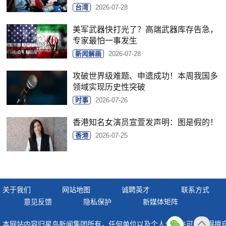
台湾
2026-07-28
美军武器快打光了？高端武器库存告急，
专家最怕一事发生
新闻解画
2026-07-28
攻破世界级难题、申遗成功！本周我国多
领域实现历史性突破
时事
2026-07-26
香港知名女演员宣萱发声明：图是假的！
香港
2026-07-25
关于我们
网站地图
诚聘英才
联系方式
意见反馈
隐私保护
新媒体矩阵
本网站内容归星岛新闻集团所有，任何单位以及个人未经许可，不得擅