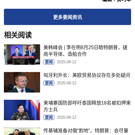
更多
要闻
资讯
相关阅读
美韩峰会 | 李在明8月25日晤特朗普，磋
商半导体、造船合作
要闻
2025-08-12
匈牙利外长：美欧贸易协议存在多处疑问
要闻
2025-08-12
柬埔寨国防部呼吁泰国释放18名被扣押柬
方士兵
要闻
2025-08-12
传基辅准备对俄“割地”，特朗普：会尽量