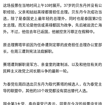
这场投票在当地时间上午10时展开。37岁的贝东丹并没有公
职经验，父亲和姑姑英禄都曾担任总理。贝东丹今次成功当
选，除了是泰国史上最年轻的总理外，同时也是泰国第2位
女总理。而无论是他信或英禄都因为政争，先后被迫流亡海
外。不过，他信去年已返国，他被控贪污罪正在假释中。
原总理赛塔早前因为任命遭到定罪的皮奇担任总理办公室部
长，在周三遭到宪法法庭解职。
赛塔遭到解职是军方、亲皇室的建制派、以及和他信有关的
民粹主义政党之间长期斗争的最新一轮。
为泰党在周四选出贝东丹为取代赛塔的候选人，在为泰党主
导的联盟中，其他的10个政党都没有提出替代人选。
国会第3大党、泰自豪党已表示，同意在今次的投票中支持