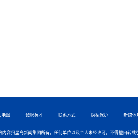
站地图
诚聘英才
联系方式
隐私保护
新媒体
站内容归星岛新闻集团所有，任何单位以及个人未经许可，不得擅自转载