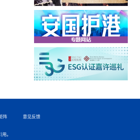
矩阵
意见反馈
引用。
返回顶部