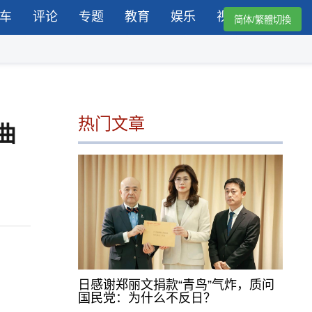
车
评论
专题
教育
娱乐
视频
简体/繁體切換
热门文章
曲
日感谢郑丽文捐款“青鸟”气炸，质问
国民党：为什么不反日？