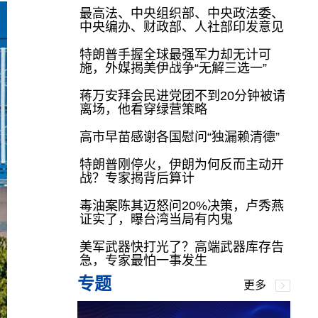
最高法、中央组织部、中央政法委、
中央编办、财政部、人社部印发意见
特朗普手握全球最强军力却无计可
施，外媒揭美伊战争“无解三选一”
蒋万安拜会民进党团不到20分钟被请
离场，他看穿绿营策略
高市早苗感谢各国慰问“独漏赖清德”
特朗普刚停火，伊朗为何反而主动开
战？专家揭背后算计
毒油案陈其迈怒问20%决策，卢秀燕
证实了，曝台湾当局有内鬼
美军武器快打光了？高端武器库存告
急，专家最怕一事发生
专题
更多