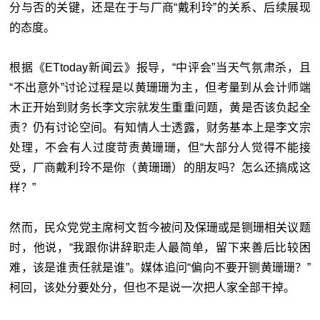
分与否的关键，还是在于与厂商“戴利玲”的关系、后续展现
的态度。
根据《ETtoday新闻云》报导，“中评会”当天气氛肃杀，且
“不出意外”讨论过程是以黄珊珊为主，但考量到从会计师端
木正开始到财务长李文宗就发生重重问题，黄是否该负起全
责？仍有讨论空间。有知情人士透露，财务基本上是李文宗
处理，不会有人过度苛责黄珊珊，但“大部分人觉得不能接
受，厂商戴利玲不是你（黄珊珊）的朋友吗？怎么还搞成这
样？”
然而，民众党党主席柯文哲今被问及保珊或是铡珊相关议题
时，他说，“我跟你讲辞职走人最简单，留下来善后比较困
难，该是谁责任就是谁”。媒体追问“偏向不要开铡黄珊珊？”
柯回，该处分要处分，但也不是说一次把人家全部干掉。