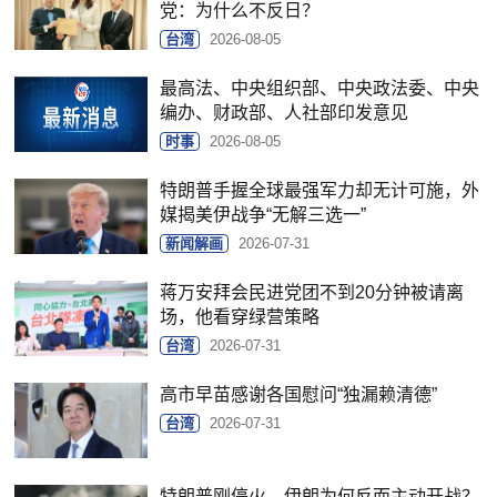
党：为什么不反日？
台湾
2026-08-05
最高法、中央组织部、中央政法委、中央
编办、财政部、人社部印发意见
时事
2026-08-05
特朗普手握全球最强军力却无计可施，外
媒揭美伊战争“无解三选一”
新闻解画
2026-07-31
蒋万安拜会民进党团不到20分钟被请离
场，他看穿绿营策略
台湾
2026-07-31
高市早苗感谢各国慰问“独漏赖清德”
台湾
2026-07-31
特朗普刚停火，伊朗为何反而主动开战？