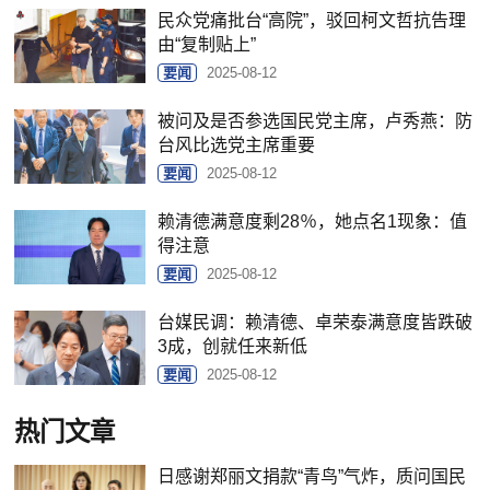
民众党痛批台“高院”，驳回柯文哲抗告理
由“复制贴上”
要闻
2025-08-12
被问及是否参选国民党主席，卢秀燕：防
台风比选党主席重要
要闻
2025-08-12
赖清德满意度剩28％，她点名1现象：值
得注意
要闻
2025-08-12
台媒民调：赖清德、卓荣泰满意度皆跌破
3成，创就任来新低
要闻
2025-08-12
热门文章
日感谢郑丽文捐款“青鸟”气炸，质问国民