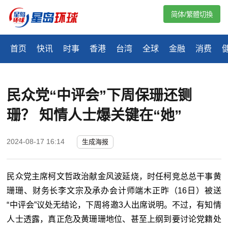
简体/繁體切換
首页
快讯
时事
香港
台湾
全球
金融
消费
民众党“中评会”下周保珊还铡
珊？ 知情人士爆关键在“她”
2024-08-17 16:14
生成海报
民众党主席柯文哲政治献金风波延烧，时任柯竞总总干事黄
珊珊、财务长李文宗及承办会计师端木正昨（16日）被送
“中评会”议处无结论，下周将邀3人出席说明。不过，有知情
人士透露，真正危及黄珊珊地位、甚至上纲到要讨论党籍处