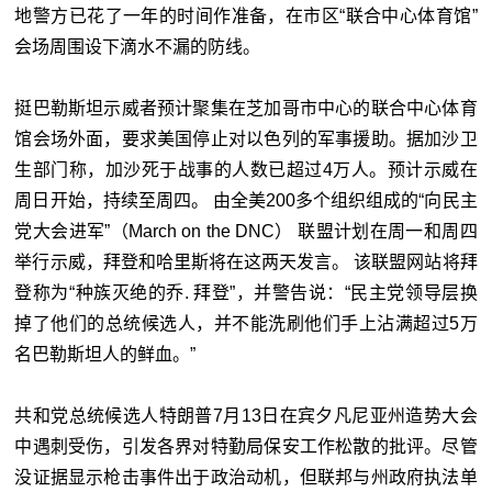
地警方已花了一年的时间作准备，在市区“联合中心体育馆”
会场周围设下滴水不漏的防线。
挺巴勒斯坦示威者预计聚集在芝加哥市中心的联合中心体育
馆会场外面，要求美国停止对以色列的军事援助。据加沙卫
生部门称，加沙死于战事的人数已超过4万人。预计示威在
周日开始，持续至周四。 由全美200多个组织组成的“向民主
党大会进军”（March on the DNC） 联盟计划在周一和周四
举行示威，拜登和哈里斯将在这两天发言。 该联盟网站将拜
登称为“种族灭绝的乔. 拜登”，并警告说：“民主党领导层换
掉了他们的总统候选人，并不能洗刷他们手上沾满超过5万
名巴勒斯坦人的鲜血。”
共和党总统候选人特朗普7月13日在宾夕凡尼亚州造势大会
中遇刺受伤，引发各界对特勤局保安工作松散的批评。尽管
没证据显示枪击事件出于政治动机，但联邦与州政府执法单