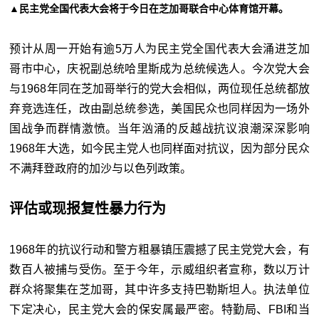
▲民主党全国代表大会将于今日在芝加哥联合中心体育馆开幕。
预计从周一开始有逾5万人为民主党全国代表大会涌进芝加
哥市中心，庆祝副总统哈里斯成为总统候选人。今次党大会
与1968年同在芝加哥举行的党大会相似，两位现任总统都放
弃竞选连任，改由副总统参选，美国民众也同样因为一场外
国战争而群情激愤。当年汹涌的反越战抗议浪潮深深影响
1968年大选，如今民主党人也同样面对抗议，因为部分民众
不满拜登政府的加沙与以色列政策。
评估或现报复性暴力行为
1968年的抗议行动和警方粗暴镇压震撼了民主党党大会，有
数百人被捕与受伤。至于今年，示威组织者宣称，数以万计
群众将聚集在芝加哥，其中许多支持巴勒斯坦人。执法单位
下定决心，民主党大会的保安属最严密。特勤局、FBI和当