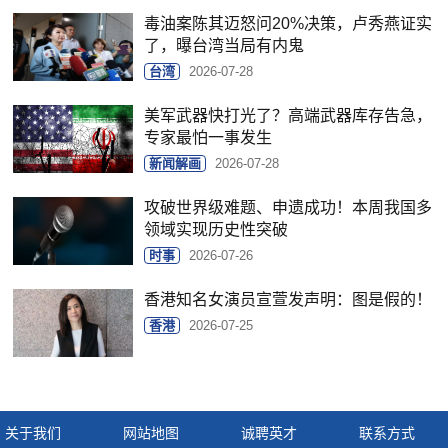
毒油案陈其迈怒问20%决策，卢秀燕证实
了，曝台湾当局有内鬼
台湾
2026-07-28
美军武器快打光了？高端武器库存告急，
专家最怕一事发生
新闻解画
2026-07-28
攻破世界级难题、申遗成功！本周我国多
领域实现历史性突破
时事
2026-07-26
香港知名女演员宣萱发声明：图是假的！
香港
2026-07-25
关于我们
网站地图
诚聘英才
联系方式