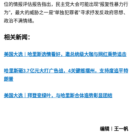
位的情报评估报告指出，民主党大会可能出现“报复性暴力行
为”，最大的威胁之一是“单独犯罪者”寻求抒发反政府思想、
政治不满情绪。
相关新闻：
美国大选︱哈里斯选情看好，邀总统级大咖与网红乘势追击
哈里斯砸3.7亿元大打广告战，4关键摇摆州，支持度追平特
朗普
美国大选｜拜登变绿叶，与哈里斯合体造势彰显团结
编辑︱王一帆