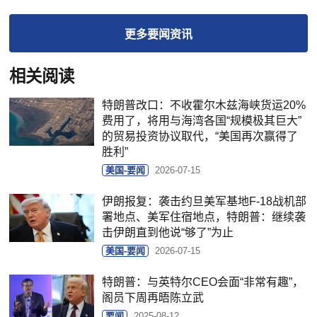
更多
要闻
资讯
相关阅读
特朗普改口：不收霍尔木兹海峡货运20%
费用了，将用与海湾各国“规模极其巨大”
的贸易投资协议取代，“美国再次赢得了
胜利”
美国-要闻
2026-07-15
伊朗报复：袭击约旦美军基地F-18战机部
署地点、美军住宿地点，特朗普：继续袭
击伊朗直到他说“够了”为止
美国-要闻
2026-07-15
特朗普：与英特尔CEO会面“非常有趣”，
阁员下周再晤陈立武
要闻
2025-08-12