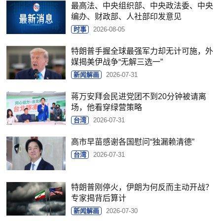
最高法、中央组织部、中央政法委、中央
编办、财政部、人社部印发意见
时事
2026-08-05
特朗普手握全球最强军力却无计可施，外
媒揭美伊战争“无解三选一”
新闻解画
2026-07-31
蒋万安拜会民进党团不到20分钟被请离
场，他看穿绿营策略
台湾
2026-07-31
高市早苗感谢各国慰问“独漏赖清德”
台湾
2026-07-31
特朗普刚停火，伊朗为何反而主动开战？
专家揭背后算计
新闻解画
2026-07-30