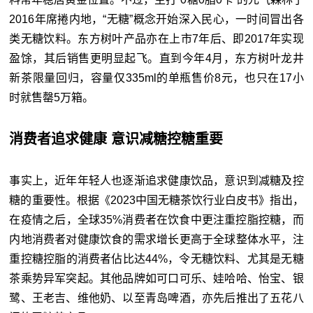
2016年席捲内地，“无糖”概念开始深入民心，一时间冒出各
类无糖饮料。东方树叶产品亦在上市7年后、即2017年实现
盈馀，其后销售更明显起飞。直到今年4月，东方树叶龙井
新茶限量回归，容量仅335ml的单瓶售价8元，也只在17小
时就售罄5万箱。
消费者追求健康 意识减糖控糖重要
事实上，近年年轻人也逐渐追求健康饮品，意识到减糖及控
糖的重要性。根据《2023中国无糖茶饮行业白皮书》指出，
在疫情之后，全球35%消费者在饮食中更注重控脂控糖，而
内地消费者对健康饮食的需求增长更高于全球整体水平，注
重控糖控脂的消费者佔比达44%，令无糖饮料、尤其是无糖
茶乘势异军突起。其他品牌如可口可乐、娃哈哈、怡宝、银
鹭、王老吉、维他奶、以至青岛啤酒，亦先后推出了五花八