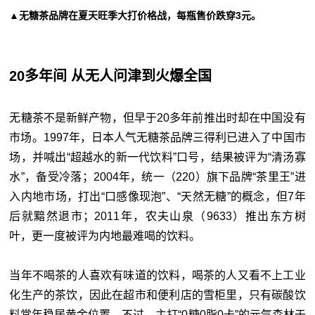
▲无糖茶品牌在夏天旺季大打价格战，每瓶售价跌穿3元。
20多年间 从无人问津到火爆全国
无糖茶不是新鲜产物，但早于20多年前推出时却在中国没有
市场。1997年，日本人气无糖茶品牌三得利已进入了中国市
场，并喊出“超越水的新一代饮料”口号，结果被评为“清汤寡
水”，备受冷落；2004年，统一（220）旗下品牌“茶里王”进
入内地市场，打出“口感像现泡”、“天然无糖”的概念，但7年
后就黯然退市；2011年，农夫山泉（9633）推出东方树
叶，更一度被评为内地最难喝的饮料。
当年不喝茶的人喜欢有味道的饮料，喝茶的人又看不上工业
化生产的茶饮，因此在超市和便利店的雪柜里，只有碳酸饮
料常年稳居黄金位置。不过，主打“0糖0脂0卡”的元气森林于