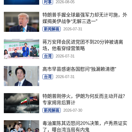
时事
2026-08-05
特朗普手握全球最强军力却无计可施，外
媒揭美伊战争“无解三选一”
新闻解画
2026-07-31
蒋万安拜会民进党团不到20分钟被请离
场，他看穿绿营策略
台湾
2026-07-31
高市早苗感谢各国慰问“独漏赖清德”
台湾
2026-07-31
特朗普刚停火，伊朗为何反而主动开战？
专家揭背后算计
新闻解画
2026-07-30
毒油案陈其迈怒问20%决策，卢秀燕证实
了，曝台湾当局有内鬼