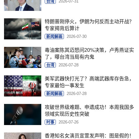
台湾
2026-07-31
特朗普刚停火，伊朗为何反而主动开战？
专家揭背后算计
新闻解画
2026-07-30
毒油案陈其迈怒问20%决策，卢秀燕证实
了，曝台湾当局有内鬼
台湾
2026-07-28
美军武器快打光了？高端武器库存告急，
专家最怕一事发生
新闻解画
2026-07-28
攻破世界级难题、申遗成功！本周我国多
领域实现历史性突破
时事
2026-07-26
香港知名女演员宣萱发声明：图是假的！