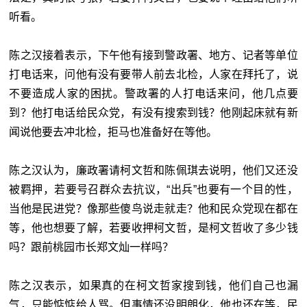
听看。
陈之汉接着表示，下午他有接到警政署、地方、记者等单位
打电话来，问他有没有要带人前去北检，人家在拜托了，说
不要造成人家的困扰。警政署的人打电话来问，他几点要
到？他打电话给民众党，有没有搜索到钱？他刚起床就有新
闻说他要去冲北检，拒马也准备好在等他。
陈之汉认为，廉政署请柯文哲和陈佩琪去说明，他们又还没
被羁押，若要号召群众去抗议，“出兵”也要有一个目的性，
当他是民进党？像那些傻鸟说走就走？他和民众党现在都在
等，他也想要了解，若要收押柯文哲，是柯文哲收了多少钱
吗？跟前桃园市长郑文灿一样吗？
陈之汉表示，如果真的在柯文哲家搜到钱，他们自己也漏
气，只能惦惦给人骂。但事情还没明朗化，他也还在等，民