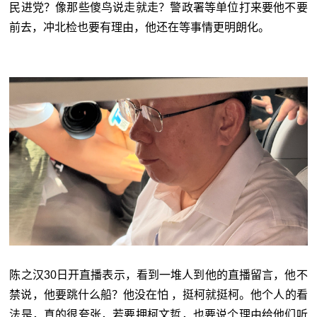
民进党？像那些傻鸟说走就走？警政署等单位打来要他不要
前去，冲北检也要有理由，他还在等事情更明朗化。
陈之汉30日开直播表示，看到一堆人到他的直播留言，他不
禁说，他要跳什么船？他没在怕 ，挺柯就挺柯。他个人的看
法是，真的很夸张，若要押柯文哲，也要说个理由给他们听