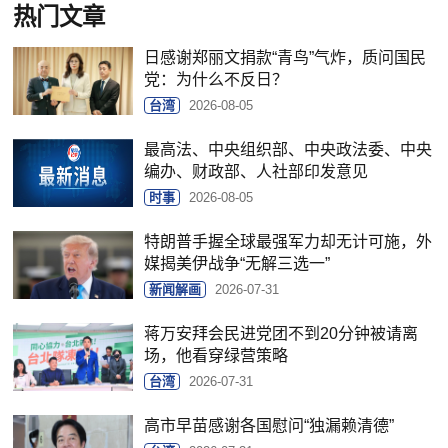
热门文章
日感谢郑丽文捐款“青鸟”气炸，质问国民
党：为什么不反日？
台湾
2026-08-05
最高法、中央组织部、中央政法委、中央
编办、财政部、人社部印发意见
时事
2026-08-05
特朗普手握全球最强军力却无计可施，外
媒揭美伊战争“无解三选一”
新闻解画
2026-07-31
蒋万安拜会民进党团不到20分钟被请离
场，他看穿绿营策略
台湾
2026-07-31
高市早苗感谢各国慰问“独漏赖清德”