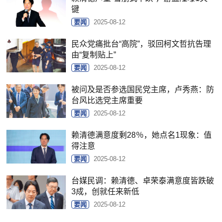
键
要闻
2025-08-12
民众党痛批台“高院”，驳回柯文哲抗告理
由“复制贴上”
要闻
2025-08-12
被问及是否参选国民党主席，卢秀燕：防
台风比选党主席重要
要闻
2025-08-12
赖清德满意度剩28％，她点名1现象：值
得注意
要闻
2025-08-12
台媒民调：赖清德、卓荣泰满意度皆跌破
3成，创就任来新低
要闻
2025-08-12