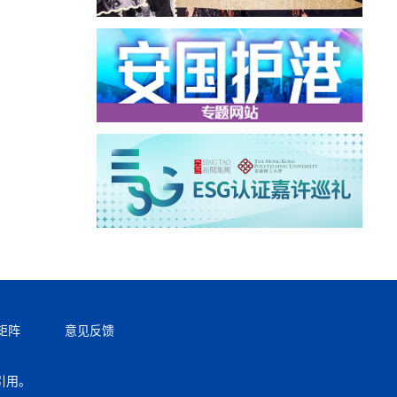
矩阵
意见反馈
引用。
返回顶部