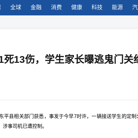
湾
全球
金融
消费
健康
科技
能源
汽
1死13伤，学生家长曝逃鬼门关
东平县相关部门获悉，事发于今早7时许，一辆接送学生的定制
，涉事司机已遭控制。