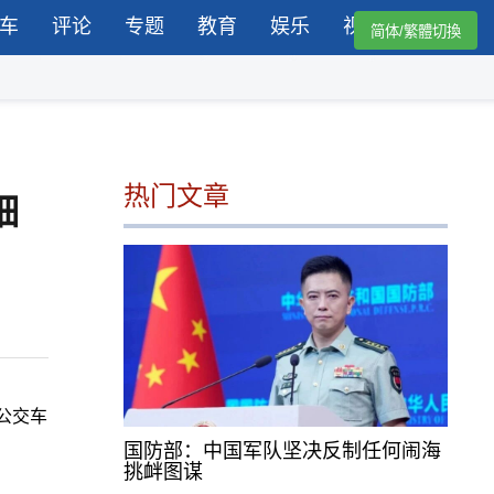
车
评论
专题
教育
娱乐
视频
简体/繁體切換
热门文章
细
公交车
国防部：中国军队坚决反制任何闹海
挑衅图谋