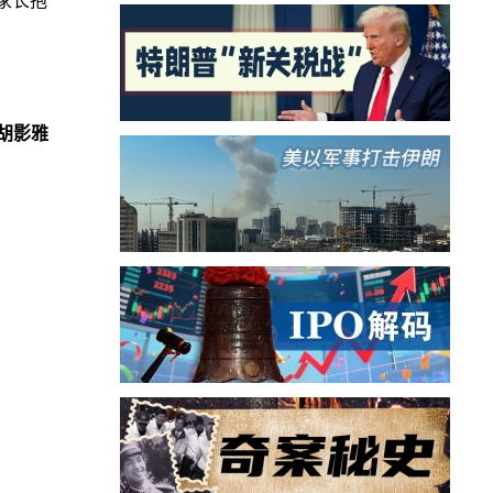
家长抱
胡影雅