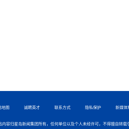
站地图
诚聘英才
联系方式
隐私保护
新媒体
站内容归星岛新闻集团所有，任何单位以及个人未经许可，不得擅自转载