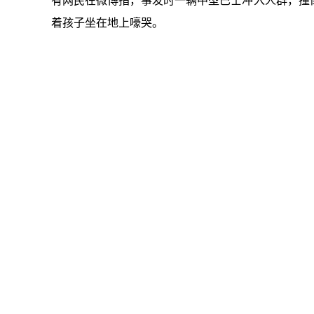
有网民在微博指，事发时一辆中型巴士冲入人群，撞
着孩子坐在地上嚎哭。