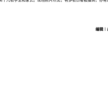
倒十几名学生和家长。现场照片所见，有多名伤者被撞倒，亦有
编辑︱