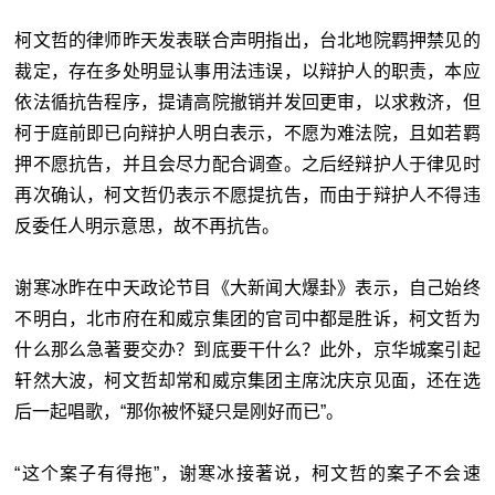
柯文哲的律师昨天发表联合声明指出，台北地院羁押禁见的
裁定，存在多处明显认事用法违误，以辩护人的职责，本应
依法循抗告程序，提请高院撤销并发回更审，以求救济，但
柯于庭前即已向辩护人明白表示，不愿为难法院，且如若羁
押不愿抗告，并且会尽力配合调查。之后经辩护人于律见时
再次确认，柯文哲仍表示不愿提抗告，而由于辩护人不得违
反委任人明示意思，故不再抗告。
谢寒冰昨在中天政论节目《大新闻大爆卦》表示，自己始终
不明白，北市府在和威京集团的官司中都是胜诉，柯文哲为
什么那么急著要交办？到底要干什么？此外，京华城案引起
轩然大波，柯文哲却常和威京集团主席沈庆京见面，还在选
后一起唱歌，“那你被怀疑只是刚好而已”。
“这个案子有得拖”，谢寒冰接著说，柯文哲的案子不会速