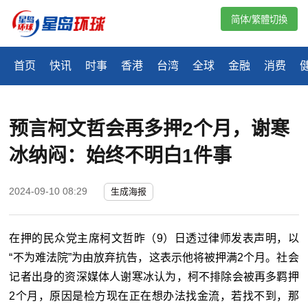
简体/繁體切換
首页
快讯
时事
香港
台湾
全球
金融
消费
预言柯文哲会再多押2个月，谢寒
冰纳闷：始终不明白1件事
2024-09-10 08:29
生成海报
在押的民众党主席柯文哲昨（9）日透过律师发表声明，以
“不为难法院”为由放弃抗告，这表示他将被押满2个月。社会
记者出身的资深媒体人谢寒冰认为，柯不排除会被再多羁押
2个月，原因是检方现在正在想办法找金流，若找不到，那