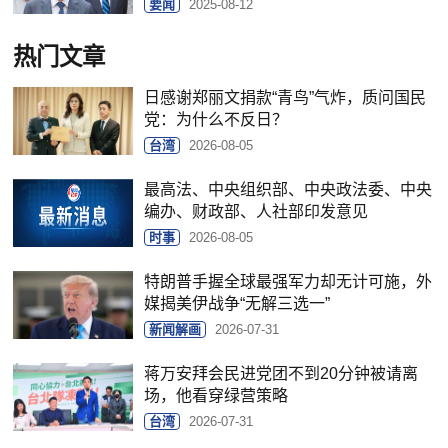
要闻
2025-08-12
热门文章
日感谢郑丽文捐款“青鸟”气炸，质问国民
党：为什么不反日？
台湾
2026-08-05
最高法、中央组织部、中央政法委、中央
编办、财政部、人社部印发意见
时事
2026-08-05
特朗普手握全球最强军力却无计可施，外
媒揭美伊战争“无解三选一”
新闻解画
2026-07-31
蒋万安拜会民进党团不到20分钟被请离
场，他看穿绿营策略
台湾
2026-07-31