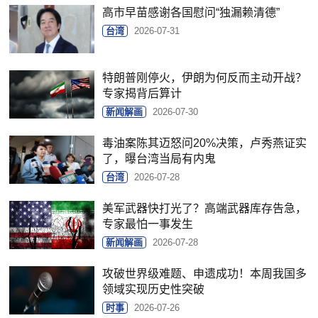
高市早苗感谢各国慰问“独漏赖清德”
台湾
2026-07-31
特朗普刚停火，伊朗为何反而主动开战？
专家揭背后算计
新闻解画
2026-07-30
毒油案陈其迈怒问20%决策，卢秀燕证实
了，曝台湾当局有内鬼
台湾
2026-07-28
美军武器快打光了？高端武器库存告急，
专家最怕一事发生
新闻解画
2026-07-28
攻破世界级难题、申遗成功！本周我国多
领域实现历史性突破
时事
2026-07-26