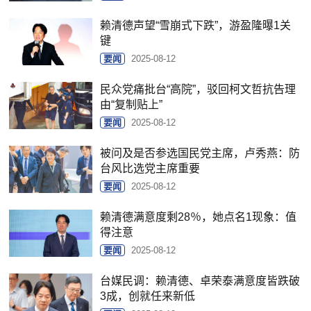
赖清德声望“雪崩式下跌”，游盈隆曝1关
键
要闻
2025-08-12
民众党痛批台“高院”，驳回柯文哲抗告理
由“复制贴上”
要闻
2025-08-12
被问及是否参选国民党主席，卢秀燕：防
台风比选党主席重要
要闻
2025-08-12
赖清德满意度剩28％，她点名1现象：值
得注意
要闻
2025-08-12
台媒民调：赖清德、卓荣泰满意度皆跌破
3成，创就任来新低