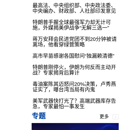
最高法、中央组织部、中央政法委、
中央编办、财政部、人社部印发意见
特朗普手握全球最强军力却无计可
施，外媒揭美伊战争“无解三选一”
蒋万安拜会民进党团不到20分钟被请
离场，他看穿绿营策略
高市早苗感谢各国慰问“独漏赖清德”
特朗普刚停火，伊朗为何反而主动开
战？专家揭背后算计
毒油案陈其迈怒问20%决策，卢秀燕
证实了，曝台湾当局有内鬼
美军武器快打光了？高端武器库存告
急，专家最怕一事发生
专题
更多