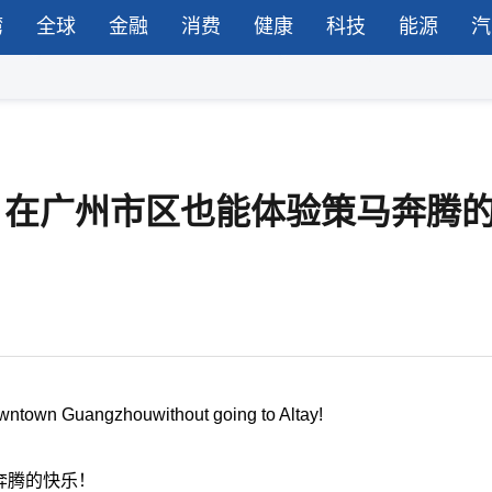
湾
全球
金融
消费
健康
科技
能源
汽
泰，在广州市区也能体验策马奔腾
ntown Guangzhouwithout going to Altay!
奔腾的快乐！