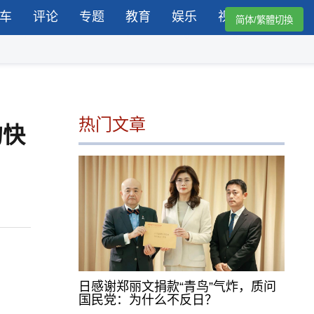
车
评论
专题
教育
娱乐
视频
简体/繁體切換
热门文章
的快
日感谢郑丽文捐款“青鸟”气炸，质问
国民党：为什么不反日？