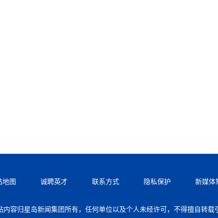
站地图
诚聘英才
联系方式
隐私保护
新媒体
站内容归星岛新闻集团所有，任何单位以及个人未经许可，不得擅自转载