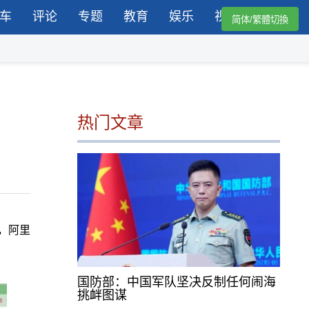
车
评论
专题
教育
娱乐
视频
简体/繁體切換
热门文章
，阿里
国防部：中国军队坚决反制任何闹海
挑衅图谋