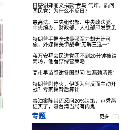
日感谢郑丽文捐款“青鸟”气炸，质问
国民党：为什么不反日？
最高法、中央组织部、中央政法委、
中央编办、财政部、人社部印发意见
特朗普手握全球最强军力却无计可
施，外媒揭美伊战争“无解三选一”
蒋万安拜会民进党团不到20分钟被请
离场，他看穿绿营策略
高市早苗感谢各国慰问“独漏赖清德”
特朗普刚停火，伊朗为何反而主动开
战？专家揭背后算计
毒油案陈其迈怒问20%决策，卢秀燕
证实了，曝台湾当局有内鬼
专题
更多