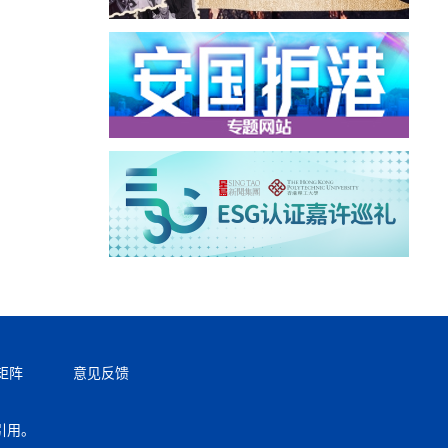
矩阵
意见反馈
引用。
返回顶部