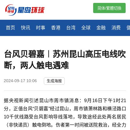
简体/繁體切換
首页
快讯
时事
香港
台湾
全球
金融
消费
台风贝碧嘉︱苏州昆山高压电线吹
断，两人触电遇难
2024-09-17 10:06
生成海报
据央视新闻引述昆山市周市镇消息：
9
月
16
日下午
1
时
21
分，正值台风“贝碧嘉”经过昆山，周市镇萧林路和横泾路口
10
千伏线路受台风影响导线落地，导致途经此处两名居民
（非快递员）触电倒地。伤者第一时间被送院救治，经全力