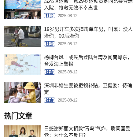
成都世运会｜意29岁运动员定向比赛昏迷
入院，抢救无效不幸离世
社会
2025-08-12
19岁男开车多次撞击单车男，叫嚣：没人
治你，00后治你
社会
2025-08-12
杨柳台风｜或先后登陆台湾及闽南粤东，
台发海上警报
社会
2025-08-12
深圳非婚生婴被拒领补贴，卫健委：待确
定
社会
2025-08-12
热门文章
日感谢郑丽文捐款“青鸟”气炸，质问国民
党：为什么不反日？