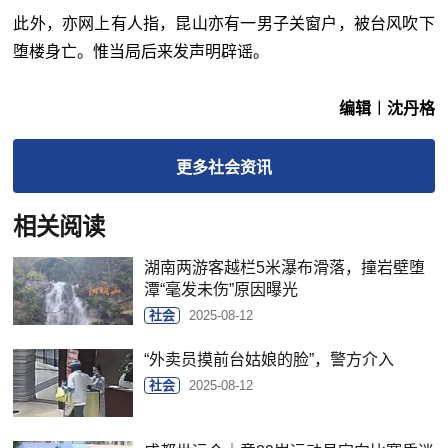
此外，亦网上有人指，昆山亦有一男子关窗户，被台风吹下
堕楼身亡。惟当局后来发声明辟谣。
编辑︱沈丹格
更多
社会
资讯
相关阅读
湖南两游客越栏5米瀑布滑落，撞岩壁堕
潭“毫发未伤”原因曝光
社会
2025-08-12
“外卖员摸前台姑娘的脸”，警方介入
社会
2025-08-12