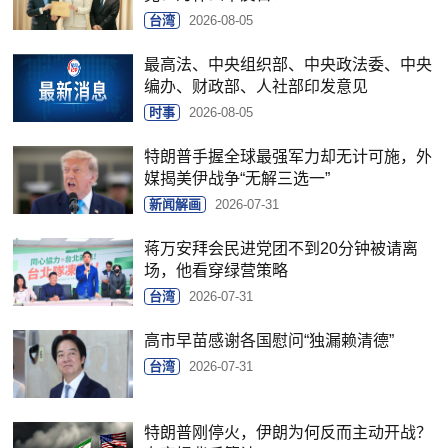
台湾
2026-08-05
最高法、中央组织部、中央政法委、中央
编办、财政部、人社部印发意见
时事
2026-08-05
特朗普手握全球最强军力却无计可施，外
媒揭美伊战争“无解三选一”
新闻解画
2026-07-31
蒋万安拜会民进党团不到20分钟被请离
场，他看穿绿营策略
台湾
2026-07-31
高市早苗感谢各国慰问“独漏赖清德”
台湾
2026-07-31
特朗普刚停火，伊朗为何反而主动开战？