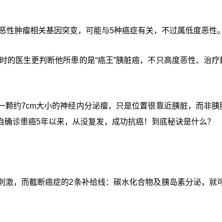
有恶性肿瘤相关基因突变，可能与5种癌症有关，不过属低度恶性
当时的医生更判断他所患的是“癌王”胰脏癌，不只高度恶性、治疗
一颗约7cm大小的神经内分泌瘤，只是位置很靠近胰脏，而非胰
自确诊患癌5年以来，从没复发，成功抗癌！到底秘诀是什么？
刺激，而截断癌症的2条补给线：碳水化合物及胰岛素分泌，就可