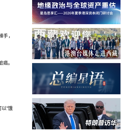
。
棘手，
脏癌。
以“饿