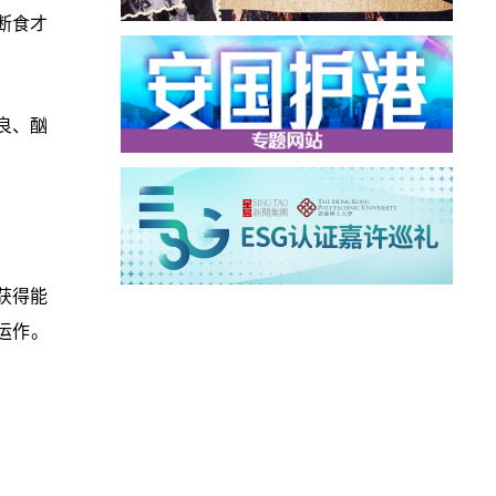
断食才
良、酗
获得能
运作。