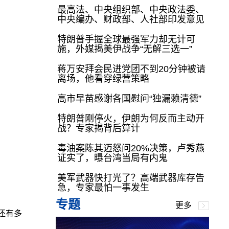
最高法、中央组织部、中央政法委、
中央编办、财政部、人社部印发意见
特朗普手握全球最强军力却无计可
施，外媒揭美伊战争“无解三选一”
蒋万安拜会民进党团不到20分钟被请
离场，他看穿绿营策略
高市早苗感谢各国慰问“独漏赖清德”
特朗普刚停火，伊朗为何反而主动开
战？专家揭背后算计
毒油案陈其迈怒问20%决策，卢秀燕
证实了，曝台湾当局有内鬼
美军武器快打光了？高端武器库存告
急，专家最怕一事发生
专题
更多
还有多