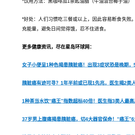
*
饮用方法：黑咖啡加1茶匙油脂（牛油混合椰子油）
*好处：人们习惯吃三餐或以上，因此容易断食失败
充能量，避免日间觉得饿，忍不住进食。
更多健康资讯，尽在星岛环球网：
女子小便呈1种色揭患胰脏癌！出现3症状恐是晚期，
胰脏癌有迹可寻？1年半前或已现1先兆，医生揭2类
1种茶当水饮“癌王”指数超标40倍！医生指3类人最高
37岁男上腹痛揭患胰脏癌，切4大器官保命！“癌王”