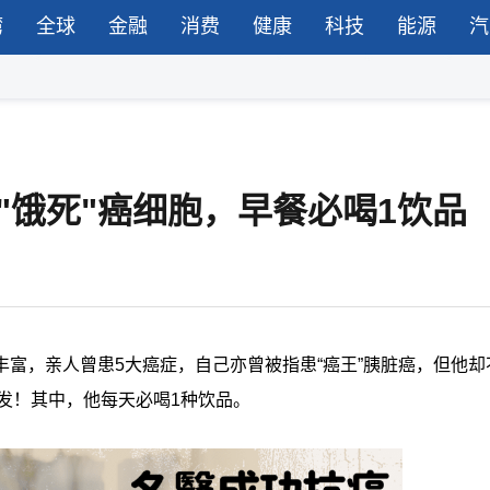
湾
全球
金融
消费
健康
科技
能源
汽
"饿死"癌细胞，早餐必喝1饮品
富，亲人曾患5大癌症，自己亦曾被指患“癌王”胰脏癌，但他却
复发！其中，他每天必喝1种饮品。