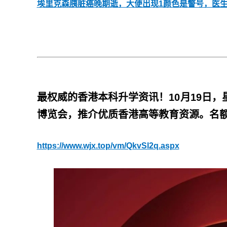
埃里克森胰脏癌晚期逝，大便出现1颜色是警号，医
最权威的香港本科升学资讯！10月19日
博览会，推介优质香港高等教育资源。名
https://www.wjx.top/vm/QkvSl2q.aspx