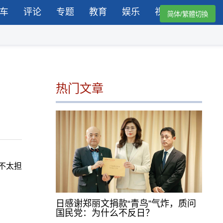
车
评论
专题
教育
娱乐
视频
简体/繁體切換
热门文章
不太担
日感谢郑丽文捐款“青鸟”气炸，质问
国民党：为什么不反日？