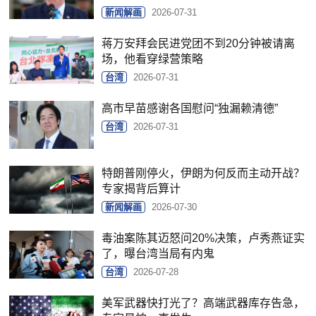
新闻解画
2026-07-31
蒋万安拜会民进党团不到20分钟被请离
场，他看穿绿营策略
台湾
2026-07-31
高市早苗感谢各国慰问“独漏赖清德”
台湾
2026-07-31
特朗普刚停火，伊朗为何反而主动开战？
专家揭背后算计
新闻解画
2026-07-30
毒油案陈其迈怒问20%决策，卢秀燕证实
了，曝台湾当局有内鬼
台湾
2026-07-28
美军武器快打光了？高端武器库存告急，