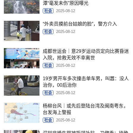
潭“毫发未伤”原因曝光
社会
2025-08-12
“外卖员摸前台姑娘的脸”，警方介入
社会
2025-08-12
成都世运会｜意29岁运动员定向比赛昏迷
入院，抢救无效不幸离世
社会
2025-08-12
19岁男开车多次撞击单车男，叫嚣：没人
治你，00后治你
社会
2025-08-12
杨柳台风｜或先后登陆台湾及闽南粤东，
台发海上警报
社会
2025-08-12