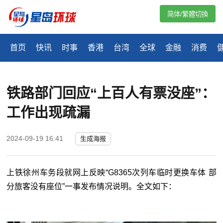
简体/繁體切換
首页
快讯
时事
香港
台湾
全球
金融
消费
铁路部门回应“上百人有票没座”：
工作出现疏漏
2024-09-19 16:41
生成海报
上铁徐州车务段就网上反映“G8365次列车临时更换车体 部
分旅客没有座位”一事发布情况说明。全文如下：