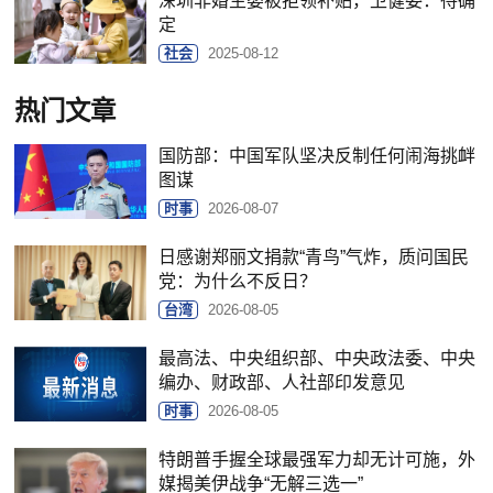
深圳非婚生婴被拒领补贴，卫健委：待确
定
社会
2025-08-12
热门文章
国防部：中国军队坚决反制任何闹海挑衅
图谋
时事
2026-08-07
日感谢郑丽文捐款“青鸟”气炸，质问国民
党：为什么不反日？
台湾
2026-08-05
最高法、中央组织部、中央政法委、中央
编办、财政部、人社部印发意见
时事
2026-08-05
特朗普手握全球最强军力却无计可施，外
媒揭美伊战争“无解三选一”