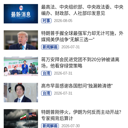
最高法、中央组织部、中央政法委、中央
编办、财政部、人社部印发意见
时事
2026-08-05
特朗普手握全球最强军力却无计可施，外
媒揭美伊战争“无解三选一”
新闻解画
2026-07-31
蒋万安拜会民进党团不到20分钟被请离
场，他看穿绿营策略
台湾
2026-07-31
高市早苗感谢各国慰问“独漏赖清德”
台湾
2026-07-31
特朗普刚停火，伊朗为何反而主动开战？
专家揭背后算计
新闻解画
2026-07-30