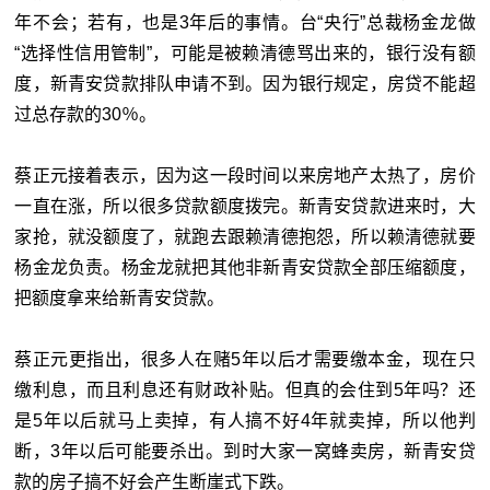
年不会；若有，也是3年后的事情。台“
央行”总裁杨金龙做
“选择性信用管制”，可能是被赖清德骂出来的，银行没有额
度，新青安贷款排队申请不到。因为银行规定，房贷不能超
过总存款的30％。
蔡正元接着表示，因为这一段时间以来房地产太热了，房价
一直在涨，所以很多贷款额度拨完。新青安贷款进来时，大
家抢，就没额度了，就跑去跟赖清德抱怨，所以赖清德就要
杨金龙负责。杨金龙就把其他非新青安贷款全部压缩额度，
把额度拿来给新青安贷款。
蔡正元更指出，很多人在赌5年以后才需要缴本金，现在只
缴利息，而且利息还有财政补贴。但真的会住到5年吗？还
是5年以后就马上卖掉，有人搞不好4年就卖掉，所以他判
断，3年以后可能要杀出。到时大家一窝蜂卖房，新青安贷
款的房子搞不好会产生断崖式下跌。