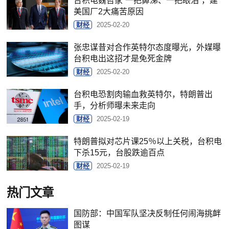
台积电魏哲家“一把鼻涕、一把眼泪”，建
美国厂2大痛苦原因
财经
2025-02-20
张忠谋昔对合作英特尔态度曝光，外媒曝
台积电出这招才是免死金牌
财经
2025-02-20
台积电恐割肉输血救英特尔，特朗普出
手，分析师曝未来走向
财经
2025-02-19
特朗普拟对芯片课25％以上关税，台积电
下杀15元，台股跌逾百点
财经
2025-02-19
热门文章
国防部：中国军队坚决反制任何闹海挑衅
图谋