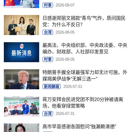
时事
2026-08-07
日感谢郑丽文捐款“青鸟”气炸，质问国民
党：为什么不反日？
台湾
2026-08-05
最高法、中央组织部、中央政法委、中央
编办、财政部、人社部印发意见
时事
2026-08-05
特朗普手握全球最强军力却无计可施，外
媒揭美伊战争“无解三选一”
新闻解画
2026-07-31
蒋万安拜会民进党团不到20分钟被请离
场，他看穿绿营策略
台湾
2026-07-31
高市早苗感谢各国慰问“独漏赖清德”