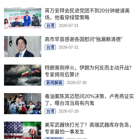
蒋万安拜会民进党团不到20分钟被请离
场，他看穿绿营策略
台湾
2026-07-31
高市早苗感谢各国慰问“独漏赖清德”
台湾
2026-07-31
特朗普刚停火，伊朗为何反而主动开战？
专家揭背后算计
新闻解画
2026-07-30
毒油案陈其迈怒问20%决策，卢秀燕证实
了，曝台湾当局有内鬼
台湾
2026-07-28
美军武器快打光了？高端武器库存告急，
专家最怕一事发生