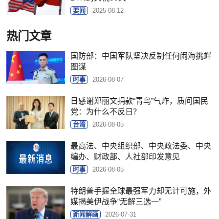
要闻
2025-08-12
热门文章
国防部：中国军队坚决反制任何闹海挑衅
图谋
时事
2026-08-07
日感谢郑丽文捐款“青鸟”气炸，质问国民
党：为什么不反日？
台湾
2026-08-05
最高法、中央组织部、中央政法委、中央
编办、财政部、人社部印发意见
时事
2026-08-05
特朗普手握全球最强军力却无计可施，外
媒揭美伊战争“无解三选一”
新闻解画
2026-07-31