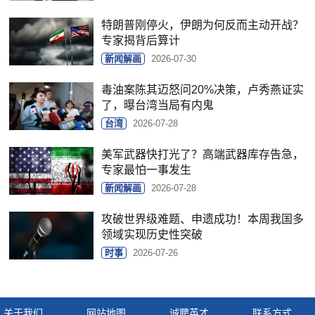
特朗普刚停火，伊朗为何反而主动开战？
专家揭背后算计
新闻解画
2026-07-30
毒油案陈其迈怒问20%决策，卢秀燕证实
了，曝台湾当局有内鬼
台湾
2026-07-28
美军武器快打光了？高端武器库存告急，
专家最怕一事发生
新闻解画
2026-07-28
攻破世界级难题、申遗成功！本周我国多
领域实现历史性突破
时事
2026-07-26
关于我们
网站地图
诚聘英才
联系方式