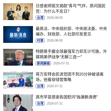
日感谢郑丽文捐款“青鸟”气炸，质问国民
党：为什么不反日？
台湾
2026-08-05
最高法、中央组织部、中央政法委、中央
编办、财政部、人社部印发意见
时事
2026-08-05
特朗普手握全球最强军力却无计可施，外
媒揭美伊战争“无解三选一”
新闻解画
2026-07-31
蒋万安拜会民进党团不到20分钟被请离
场，他看穿绿营策略
台湾
2026-07-31
高市早苗感谢各国慰问“独漏赖清德”
台湾
2026-07-31