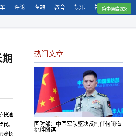
车
评论
专题
教育
娱乐
视频
简体/繁體切換
热门文章
长期
济快速
国防部：中国军队坚决反制任何闹海
步伐。
挑衅图谋
港澳长