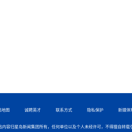
站地图
诚聘英才
联系方式
隐私保护
新媒体
站内容归星岛新闻集团所有，任何单位以及个人未经许可，不得擅自转载