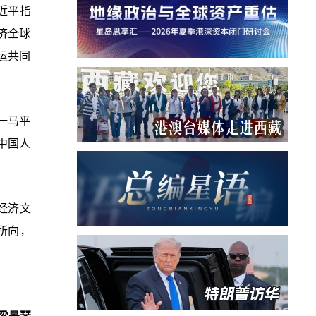
近平指
济全球
运共同
一马平
中国人
经济文
所向，