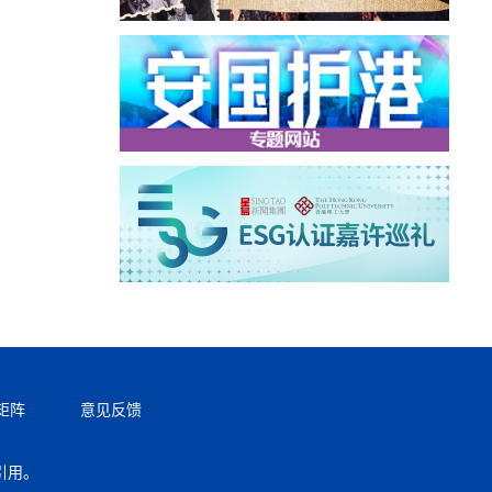
矩阵
意见反馈
引用。
返回顶部