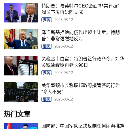
特朗普：与英特尔CEO会面“非常有趣”，
阁员下周再晤陈立武
要闻
2025-08-12
泽连斯基拒绝向俄作出领土让步，特朗
普：非常强烈地反对
要闻
2025-08-12
关税战｜白宫：特朗普签行政命令，对华
关税暂缓期再延长90日
要闻
2025-08-12
美华盛顿市长称联邦政府接管警局行为
“令人不安”
要闻
2025-08-12
热门文章
国防部：中国军队坚决反制任何闹海挑衅