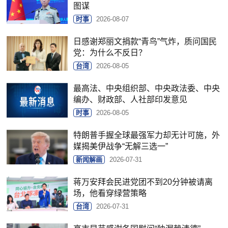
图谋
时事
2026-08-07
日感谢郑丽文捐款“青鸟”气炸，质问国民
党：为什么不反日？
台湾
2026-08-05
最高法、中央组织部、中央政法委、中央
编办、财政部、人社部印发意见
时事
2026-08-05
特朗普手握全球最强军力却无计可施，外
媒揭美伊战争“无解三选一”
新闻解画
2026-07-31
蒋万安拜会民进党团不到20分钟被请离
场，他看穿绿营策略
台湾
2026-07-31