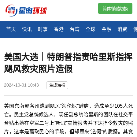
简体/繁體切換
首页
快讯
时事
香港
台湾
全球
金融
消费
美国大选｜特朗普指责哈里斯指挥
飓风救灾照片造假
2024-10-01 10:43
生成海报
美国东南部各州遭到飓风“海伦妮”肆虐，造成至少105人死
亡。民主党总统候选人、现任副总统哈里斯的团队在社交平
台贴出她在空军二号上“听取”灾情报告并下达指令救灾的照
片，这本是赢取民心的手段，但却惹来“造假”的质疑。
其竞