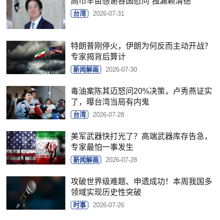
高市早苗感谢各国慰问“独漏赖清德”
台湾
2026-07-31
特朗普刚停火，伊朗为何反而主动开战？
专家揭背后算计
新闻解画
2026-07-30
毒油案陈其迈怒问20%决策，卢秀燕证实
了，曝台湾当局有内鬼
台湾
2026-07-28
美军武器快打光了？高端武器库存告急，
专家最怕一事发生
新闻解画
2026-07-28
攻破世界级难题、申遗成功！本周我国多
领域实现历史性突破
时事
2026-07-26