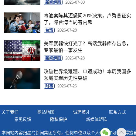
新闻解画
2026-07-30
毒油案陈其迈怒问20%决策，卢秀燕证实
了，曝台湾当局有内鬼
台湾
2026-07-28
美军武器快打光了？高端武器库存告急，
专家最怕一事发生
新闻解画
2026-07-28
攻破世界级难题、申遗成功！本周我国多
领域实现历史性突破
时事
2026-07-26
关于我们
网站地图
诚聘英才
联系方式
意见反馈
隐私保护
新媒体矩阵
本网站内容归星岛新闻集团所有，任何单位以及个人未经许可，不得擅