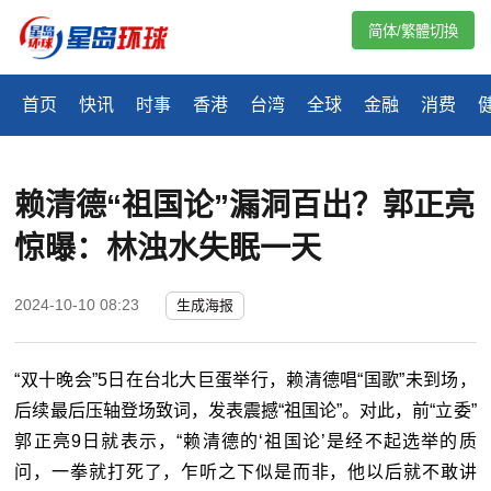
简体/繁體切換
首页
快讯
时事
香港
台湾
全球
金融
消费
赖清德“祖国论”漏洞百出？郭正亮
惊曝：林浊水失眠一天
2024-10-10 08:23
生成海报
“双十晚会”5日在台北大巨蛋举行，赖清德唱“国歌”未到场，
后续最后压轴登场致词，发表震撼“祖国论”。对此，前“立委”
郭正亮9日就表示，“赖清德的‘祖国论’是经不起选举的质
问，一拳就打死了，乍听之下似是而非，他以后就不敢讲