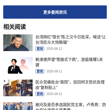
更多
要闻
资讯
相关阅读
台湾网红“馆长”陈之汉今日抵深，喊话“让
台湾民众大饱眼福”
要闻
2025-08-12
赖清德声望“雪崩式下跌”，游盈隆曝1关
键
要闻
2025-08-12
民众党痛批台“高院”，驳回柯文哲抗告理
由“复制贴上”
要闻
2025-08-12
被问及是否参选国民党主席，卢秀燕：防