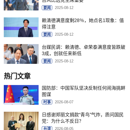
台风比选党主席重要
要闻
2025-08-12
赖清德满意度剩28％，她点名1现象：值
得注意
要闻
2025-08-12
台媒民调：赖清德、卓荣泰满意度皆跌破
3成，创就任来新低
要闻
2025-08-12
热门文章
国防部：中国军队坚决反制任何闹海挑衅
图谋
时事
2026-08-07
日感谢郑丽文捐款“青鸟”气炸，质问国民
党：为什么不反日？
台湾
2026-08-05