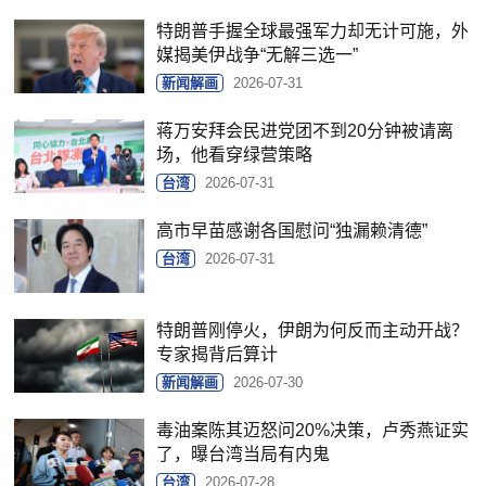
特朗普手握全球最强军力却无计可施，外
媒揭美伊战争“无解三选一”
新闻解画
2026-07-31
蒋万安拜会民进党团不到20分钟被请离
场，他看穿绿营策略
台湾
2026-07-31
高市早苗感谢各国慰问“独漏赖清德”
台湾
2026-07-31
特朗普刚停火，伊朗为何反而主动开战？
专家揭背后算计
新闻解画
2026-07-30
毒油案陈其迈怒问20%决策，卢秀燕证实
了，曝台湾当局有内鬼
台湾
2026-07-28