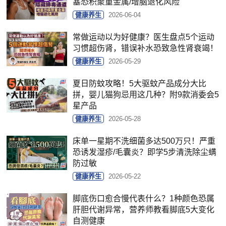
塞恐积聚重金属/增脑退化风险
健康养生
2026-06-04
常做运动以为好健康？医生盘点5个运动
习惯超伤肾，错误补水恐致急性肾衰竭！
健康养生
2026-05-29
夏日防蚊攻略！5大驱蚊产品成分大比
拼，婴儿猫狗忌用这几种？附9款消委会5
星产品
健康养生
2026-05-28
床单一星期不洗细菌多达500万只！严重
恐诱发湿疹/毛囊炎？即学5步清洗除尘螨
防过敏
健康养生
2026-05-22
脚底伤口愈合慢代表什么？1种颜色恐属
肝胆代谢异常，营养师教看脚底5大变化
自测健康