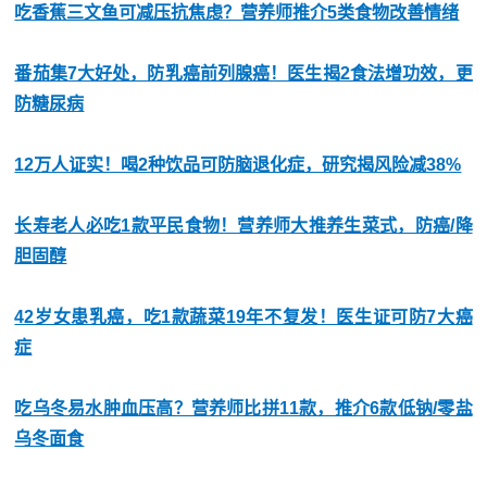
吃香蕉三文鱼可减压抗焦虑？营养师推介5类食物改善情绪
番茄集7大好处，防乳癌前列腺癌！医生揭2食法增功效，更
防糖尿病
12万人证实！喝2种饮品可防脑退化症，研究揭风险减38%
长寿老人必吃1款平民食物！营养师大推养生菜式，防癌/降
胆固醇
42岁女患乳癌，吃1款蔬菜19年不复发！医生证可防7大癌
症
吃乌冬易水肿血压高？营养师比拼11款，推介6款低钠/零盐
乌冬面食