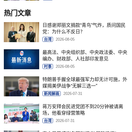
热门文章
日感谢郑丽文捐款“青鸟”气炸，质问国民
党：为什么不反日？
台湾
2026-08-05
最高法、中央组织部、中央政法委、中央
编办、财政部、人社部印发意见
时事
2026-08-05
特朗普手握全球最强军力却无计可施，外
媒揭美伊战争“无解三选一”
新闻解画
2026-07-31
蒋万安拜会民进党团不到20分钟被请离
场，他看穿绿营策略
台湾
2026-07-31