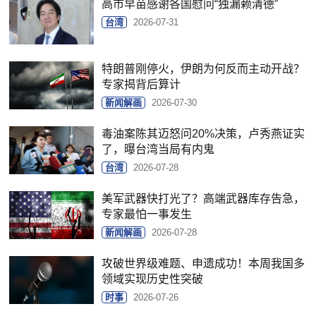
高市早苗感谢各国慰问“独漏赖清德”
台湾
2026-07-31
特朗普刚停火，伊朗为何反而主动开战？
专家揭背后算计
新闻解画
2026-07-30
毒油案陈其迈怒问20%决策，卢秀燕证实
了，曝台湾当局有内鬼
台湾
2026-07-28
美军武器快打光了？高端武器库存告急，
专家最怕一事发生
新闻解画
2026-07-28
攻破世界级难题、申遗成功！本周我国多
领域实现历史性突破
时事
2026-07-26