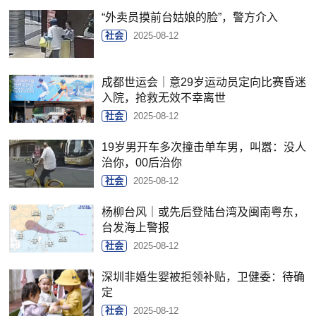
“外卖员摸前台姑娘的脸”，警方介入
社会
2025-08-12
成都世运会｜意29岁运动员定向比赛昏迷
入院，抢救无效不幸离世
社会
2025-08-12
19岁男开车多次撞击单车男，叫嚣：没人
治你，00后治你
社会
2025-08-12
杨柳台风｜或先后登陆台湾及闽南粤东，
台发海上警报
社会
2025-08-12
深圳非婚生婴被拒领补贴，卫健委：待确
定
社会
2025-08-12