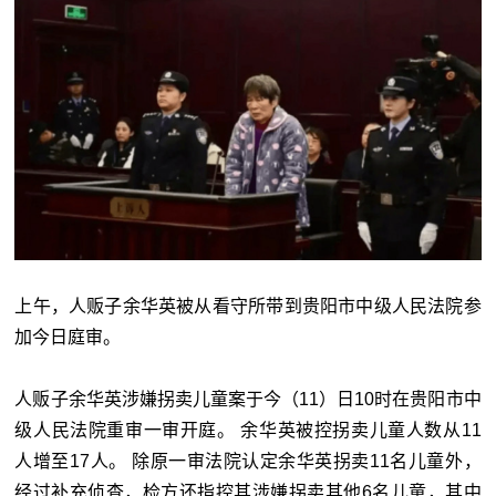
上午，人贩子余华英被从看守所带到贵阳市中级人民法院参
加今日庭审。
人贩子余华英涉嫌拐卖儿童案于今（11）日10时在贵阳市中
级人民法院重审一审开庭。 余华英被控拐卖儿童人数从11
人增至17人。 除原一审法院认定余华英拐卖11名儿童外，
经过补充侦查，检方还指控其涉嫌拐卖其他6名儿童，其中