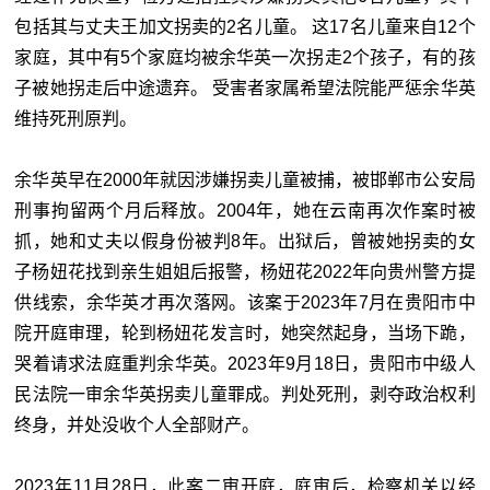
包括其与丈夫王加文拐卖的2名儿童。 这17名儿童来自12个
家庭，其中有5个家庭均被余华英一次拐走2个孩子，有的孩
子被她拐走后中途遗弃。 受害者家属希望法院能严惩余华英
维持死刑原判。
余华英早在2000年就因涉嫌拐卖儿童被捕，被邯郸市公安局
刑事拘留两个月后释放。2004年，她在云南再次作案时被
抓，她和丈夫以假身份被判8年。出狱后，曾被她拐卖的女
子杨妞花找到亲生姐姐后报警，杨妞花2022年向贵州警方提
供线索，余华英才再次落网。该案于2023年7月在贵阳市中
院开庭审理，轮到杨妞花发言时，她突然起身，当场下跪，
哭着请求法庭重判余华英。2023年9月18日，贵阳市中级人
民法院一审余华英拐卖儿童罪成。判处死刑，剥夺政治权利
终身，并处没收个人全部财产。
2023年11月28日，此案二审开庭，庭审后，检察机关以经