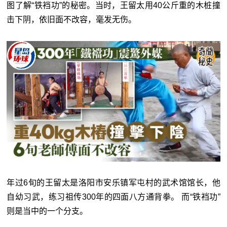
图了解“铁裆功”的秘密。当时，王留太用40公斤重的木桩撞
击下阴，依旧面不改容，毫发无伤。
年过6旬的王留太是洛阳市安乐镇军屯村的武术馆馆长，他
自幼习武，练习祖传300年的四面八方通背拳。 而“铁裆功”
则是当中的一个分支。