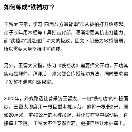
如何练成“铁裆功”？
王留太表示，学习“四面八方通背拳”须从被拍打开始练起。
弟子长年用木棍等工具打击背部，逐渐增强其抗击打能力。
而“铁裆功”则是这门功夫的极致，因为下阴最为敏感脆弱，
所以需要大量坚持才可练成。
另外，王留太又指，练习《铁裆功》需要师父开功，开功其
实就是拜师。拜师后，师父便会传授练功方法，同时要求弟
子发誓不泄露门派秘密。
2020年，外媒路透社曾采访王留太，一窥“铁裆功”的神秘面
纱。王留太即席用一根巨型木桩示范。他将一根长2米，阔
逾20厘米，重40公斤的木桩吊起，并让其在空中摆动后，直
接撞击下阴。 王留太不但泰然自若，更接连地让木桩撞击。