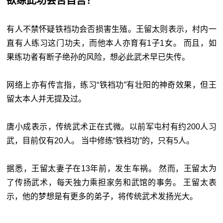
欲练此功会否自宫？
有人不禁怀疑铁裆功会否损害生殖。王留太则表示，村内一
直有人练习这门功夫，而他本人亦育有1子1女。 而且，如
果练功者有断子绝孙的风险，想必此武术早已失传。
网络上亦有传言指，练习“铁裆功”有壮阳的神奇效果，但王
留太本人并无提及过。
唐小成表示，传统武术正在式微。以前军屯村有约200人习
武，目前仅有20人。 当中修练“铁裆功”的，只有5人。
据悉，王留太妻子在13年前，发生车祸。 然而，王留太为
了传扬武术，每天独力乘担家务和武馆的事务。 王留太表
示，他的梦想是有更多的弟子，将传统武术发扬光大。