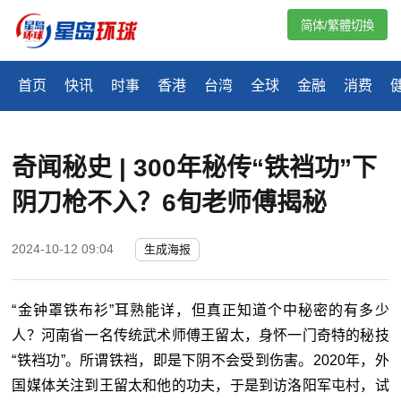
简体/繁體切換
首页
快讯
时事
香港
台湾
全球
金融
消费
奇闻秘史 | 300年秘传“铁裆功”下
阴刀枪不入？6旬老师傅揭秘
2024-10-12 09:04
生成海报
“金钟罩铁布衫”耳熟能详，但真正知道个中秘密的有多少
人？河南省一名传统武术师傅王留太，身怀一门奇特的秘技
“铁裆功”。所谓铁裆，即是下阴不会受到伤害。2020年，外
国媒体关注到王留太和他的功夫，于是到访洛阳军屯村，试