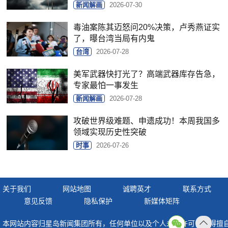
新闻解画
2026-07-30
毒油案陈其迈怒问20%决策，卢秀燕证实
了，曝台湾当局有内鬼
台湾
2026-07-28
美军武器快打光了？高端武器库存告急，
专家最怕一事发生
新闻解画
2026-07-28
攻破世界级难题、申遗成功！本周我国多
领域实现历史性突破
时事
2026-07-26
关于我们
网站地图
诚聘英才
联系方式
意见反馈
隐私保护
新媒体矩阵
本网站内容归星岛新闻集团所有，任何单位以及个人未经许可，不得擅