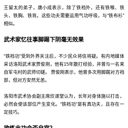
王留太的弟子，唐小成表示，除了铁裆外，还有铁喉、铁
头、铁胸、铁背。这些功夫需要运用气功呼吸，与“铁布衫”
相似。
武术家忆往事脚踢下阴毫无效果
“铁裆功”受到外界关注后，不少民众将信将疑。有内地媒体
采访洛阳武术家贾俊刚，他有15年散打经验，并曾与一名来
自军屯村的武师切磋。 贾俊刚表示，他曾多次用脚踢对方裆
部，但对方安然无恙。
洛阳市武术协会副主席炊遂堂认为，长年对身体施以打击，
必然会使该部位产生变化。“铁裆功”是有真功夫，且存在一
定技巧。