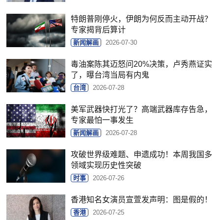
特朗普刚停火，伊朗为何反而主动开战？
专家揭背后算计
新闻解画
2026-07-30
毒油案陈其迈怒问20%决策，卢秀燕证实
了，曝台湾当局有内鬼
台湾
2026-07-28
美军武器快打光了？高端武器库存告急，
专家最怕一事发生
新闻解画
2026-07-28
攻破世界级难题、申遗成功！本周我国多
领域实现历史性突破
时事
2026-07-26
香港知名女演员宣萱发声明：图是假的！
香港
2026-07-25