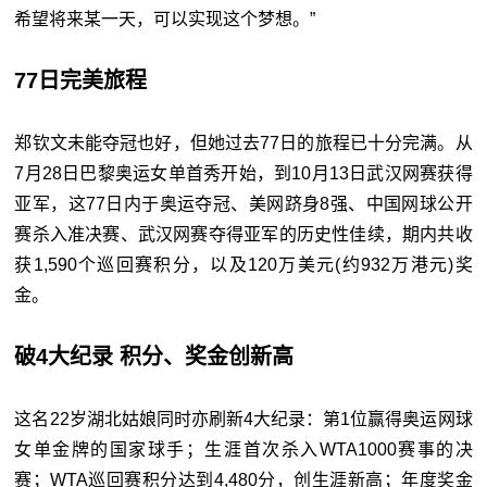
希望将来某一天，可以实现这个梦想。”
77日完美旅程
郑钦文未能夺冠也好，但她过去77日的旅程已十分完满。从
7月28日巴黎奥运女单首秀开始，到10月13日武汉网赛获得
亚军，这77日内于奥运夺冠、美网跻身8强、中国网球公开
赛杀入准决赛、武汉网赛夺得亚军的历史性佳续，期内共收
获1,590个巡回赛积分，以及120万美元(约932万港元)奖
金。
破4大纪录 积分、奖金创新高
这名22岁湖北姑娘同时亦刷新4大纪录：第1位赢得奥运网球
女单金牌的国家球手；生涯首次杀入WTA1000赛事的决
赛；WTA巡回赛积分达到4,480分，创生涯新高；年度奖金