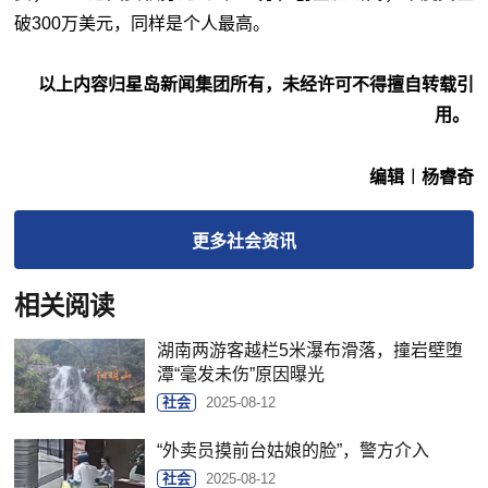
破300万美元，同样是个人最高。
以上内容归星岛新闻集团所有，未经许可不得擅自转载引
用。
编辑︱杨睿奇
更多
社会
资讯
相关阅读
湖南两游客越栏5米瀑布滑落，撞岩壁堕
潭“毫发未伤”原因曝光
社会
2025-08-12
“外卖员摸前台姑娘的脸”，警方介入
社会
2025-08-12