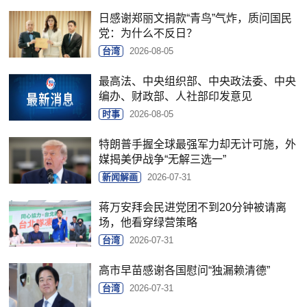
日感谢郑丽文捐款“青鸟”气炸，质问国民
党：为什么不反日？
台湾
2026-08-05
最高法、中央组织部、中央政法委、中央
编办、财政部、人社部印发意见
时事
2026-08-05
特朗普手握全球最强军力却无计可施，外
媒揭美伊战争“无解三选一”
新闻解画
2026-07-31
蒋万安拜会民进党团不到20分钟被请离
场，他看穿绿营策略
台湾
2026-07-31
高市早苗感谢各国慰问“独漏赖清德”
台湾
2026-07-31