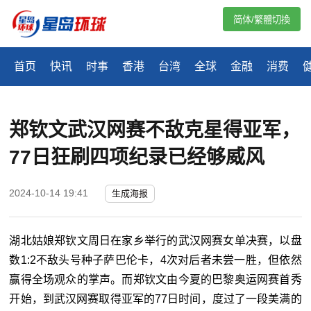
简体/繁體切換
首页
快讯
时事
香港
台湾
全球
金融
消费
郑钦文武汉网赛不敌克星得亚军，
77日狂刷四项纪录已经够威风
2024-10-14 19:41
生成海报
湖北姑娘郑钦文周日在家乡举行的武汉网赛女单决赛，以盘
数1:2不敌头号种子萨巴伦卡，4次对后者未尝一胜，但依然
赢得全场观众的掌声。而郑钦文由今夏的巴黎奥运网赛首秀
开始，到武汉网赛取得亚军的77日时间，度过了一段美满的