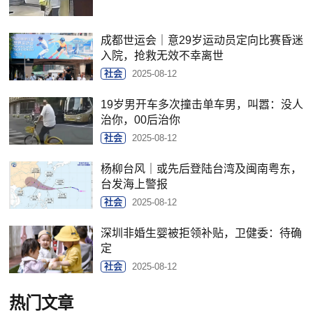
成都世运会｜意29岁运动员定向比赛昏迷
入院，抢救无效不幸离世
社会
2025-08-12
19岁男开车多次撞击单车男，叫嚣：没人
治你，00后治你
社会
2025-08-12
杨柳台风｜或先后登陆台湾及闽南粤东，
台发海上警报
社会
2025-08-12
深圳非婚生婴被拒领补贴，卫健委：待确
定
社会
2025-08-12
热门文章