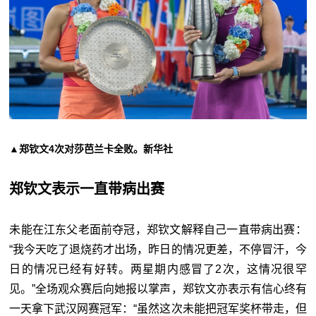
▲郑钦文4次对莎芭兰卡全败。新华社
郑钦文表示一直带病出赛
未能在江东父老面前夺冠，郑钦文解释自己一直带病出赛：
“我今天吃了退烧药才出场，昨日的情况更差，不停冒汗，今
日的情况已经有好转。两星期内感冒了2次，这情况很罕
见。”全场观众赛后向她报以掌声，郑钦文亦表示有信心终有
一天拿下武汉网赛冠军：“虽然这次未能把冠军奖杯带走，但