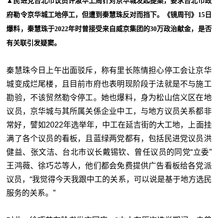
▲民进党台北市议员许淑华上周针对京华城发起提案，要求台北市政
府勒令京华城工地停工，但遭到秦慧珠反对而挡下。《镜周刊》15日
爆料，秦慧珠于2022年时曾接受来自威京集团的30万政治献金，是否
有关联引发疑窦。
秦慧珠今日上午出面驳斥，称有里长陈情担心停工会让京华
城变成烂尾楼，且目前市府也表明现阶段于法就是不与施工
勘验，不该贸然勒令停工。她也爆料，身为松山信义区在地
议员，京华城与其所属关係企业中工，与地方议员关系都非
常好，譬如2022年选举年，中工在延吉街的大工地，上面挂
满了各个议员的看板，且蓝绿两党都有，包括民进党议员洪
健益、张文洁、台北市议长戴锡钦、曾任议员的同党“立委”
王鸿薇、徐巧芯等人，他们都会免费提供广告看板给各党派
议员，“我觉得今天我跟中工的关系，可以说是基于地方选民
服务的关系。”