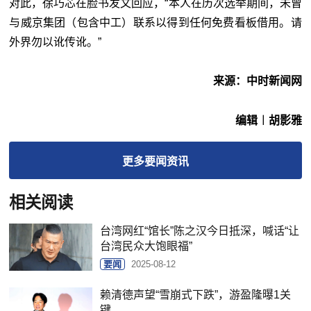
对此，徐巧芯在脸书发文回应，“本人在历次选举期间，未曾
与威京集团（包含中工）联系以得到任何免费看板借用。请
外界勿以讹传讹。”
来源：中时新闻网
编辑︱胡影雅
更多
要闻
资讯
相关阅读
台湾网红“馆长”陈之汉今日抵深，喊话“让
台湾民众大饱眼福”
要闻
2025-08-12
赖清德声望“雪崩式下跌”，游盈隆曝1关
键