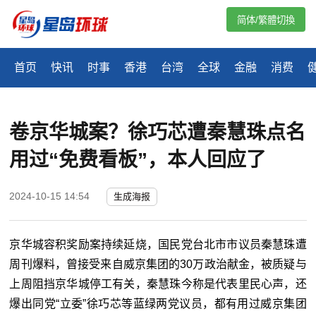
简体/繁體切換
首页
快讯
时事
香港
台湾
全球
金融
消费
卷京华城案？徐巧芯遭秦慧珠点名
用过“免费看板”，本人回应了
2024-10-15 14:54
生成海报
京华城容积奖励案持续延烧，国民党台北市市议员秦慧珠遭
周刊爆料，曾接受来自威京集团的30万政治献金，被质疑与
上周阻挡京华城停工有关，秦慧珠今称是代表里民心声，还
爆出同党“立委”徐巧芯等蓝绿两党议员，都有用过威京集团