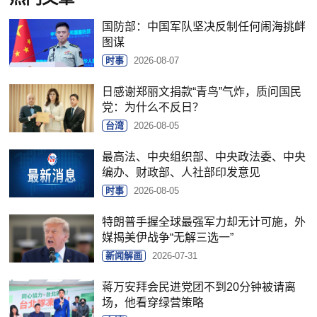
国防部：中国军队坚决反制任何闹海挑衅
图谋
时事
2026-08-07
日感谢郑丽文捐款“青鸟”气炸，质问国民
党：为什么不反日？
台湾
2026-08-05
最高法、中央组织部、中央政法委、中央
编办、财政部、人社部印发意见
时事
2026-08-05
特朗普手握全球最强军力却无计可施，外
媒揭美伊战争“无解三选一”
新闻解画
2026-07-31
蒋万安拜会民进党团不到20分钟被请离
场，他看穿绿营策略