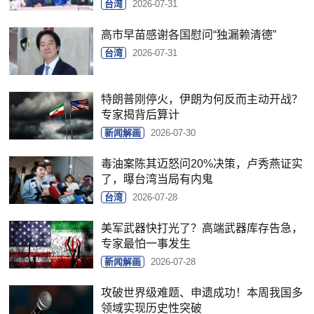
台湾
2026-07-31
高市早苗感谢各国慰问“独漏赖清德”
台湾
2026-07-31
特朗普刚停火，伊朗为何反而主动开战？
专家揭背后算计
新闻解画
2026-07-30
毒油案陈其迈怒问20%决策，卢秀燕证实
了，曝台湾当局有内鬼
台湾
2026-07-28
美军武器快打光了？高端武器库存告急，
专家最怕一事发生
新闻解画
2026-07-28
攻破世界级难题、申遗成功！本周我国多
领域实现历史性突破