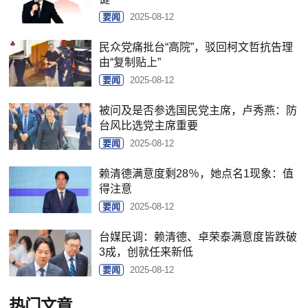
要闻
2025-08-12
民众党痛批台“高院”，驳回柯文哲抗告理
由“复制贴上”
要闻
2025-08-12
被问及是否参选国民党主席，卢秀燕：防
台风比选党主席重要
要闻
2025-08-12
赖清德满意度剩28％，她点名1现象：值
得注意
要闻
2025-08-12
台媒民调：赖清德、卓荣泰满意度皆跌破
3成，创就任来新低
要闻
2025-08-12
热门文章