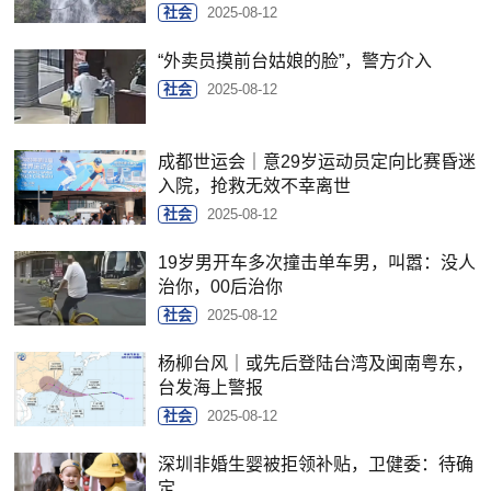
社会
2025-08-12
“外卖员摸前台姑娘的脸”，警方介入
社会
2025-08-12
成都世运会｜意29岁运动员定向比赛昏迷
入院，抢救无效不幸离世
社会
2025-08-12
19岁男开车多次撞击单车男，叫嚣：没人
治你，00后治你
社会
2025-08-12
杨柳台风｜或先后登陆台湾及闽南粤东，
台发海上警报
社会
2025-08-12
深圳非婚生婴被拒领补贴，卫健委：待确
定