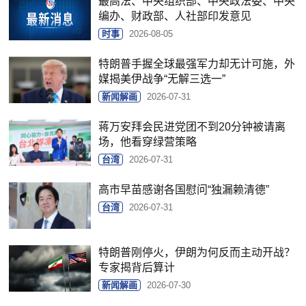
最高法、中央组织部、中央政法委、中央
编办、财政部、人社部印发意见
时事
2026-08-05
特朗普手握全球最强军力却无计可施，外
媒揭美伊战争“无解三选一”
新闻解画
2026-07-31
蒋万安拜会民进党团不到20分钟被请离
场，他看穿绿营策略
台湾
2026-07-31
高市早苗感谢各国慰问“独漏赖清德”
台湾
2026-07-31
特朗普刚停火，伊朗为何反而主动开战？
专家揭背后算计
新闻解画
2026-07-30