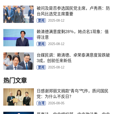
被问及是否参选国民党主席，卢秀燕：防
台风比选党主席重要
要闻
2025-08-12
赖清德满意度剩28％，她点名1现象：值
得注意
要闻
2025-08-12
台媒民调：赖清德、卓荣泰满意度皆跌破
3成，创就任来新低
要闻
2025-08-12
热门文章
日感谢郑丽文捐款“青鸟”气炸，质问国民
党：为什么不反日？
台湾
2026-08-05