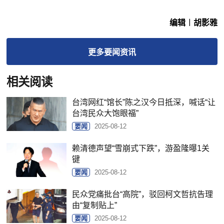
编辑︱胡影雅
更多
要闻
资讯
相关阅读
台湾网红“馆长”陈之汉今日抵深，喊话“让
台湾民众大饱眼福”
要闻
2025-08-12
赖清德声望“雪崩式下跌”，游盈隆曝1关
键
要闻
2025-08-12
民众党痛批台“高院”，驳回柯文哲抗告理
由“复制贴上”
要闻
2025-08-12