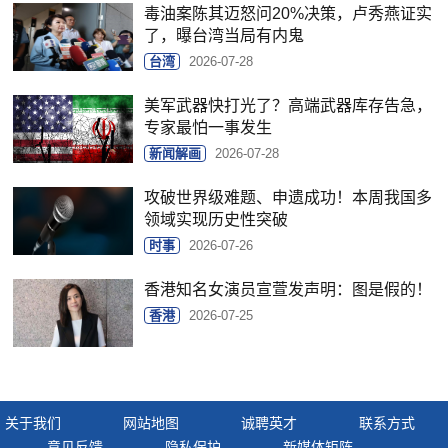
毒油案陈其迈怒问20%决策，卢秀燕证实
了，曝台湾当局有内鬼
台湾
2026-07-28
美军武器快打光了？高端武器库存告急，
专家最怕一事发生
新闻解画
2026-07-28
攻破世界级难题、申遗成功！本周我国多
领域实现历史性突破
时事
2026-07-26
香港知名女演员宣萱发声明：图是假的！
香港
2026-07-25
关于我们
网站地图
诚聘英才
联系方式
意见反馈
隐私保护
新媒体矩阵