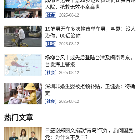
成都世运会｜意29岁运动员定向比赛昏迷
入院，抢救无效不幸离世
社会
2025-08-12
19岁男开车多次撞击单车男，叫嚣：没人
治你，00后治你
社会
2025-08-12
杨柳台风｜或先后登陆台湾及闽南粤东，
台发海上警报
社会
2025-08-12
深圳非婚生婴被拒领补贴，卫健委：待确
定
社会
2025-08-12
热门文章
日感谢郑丽文捐款“青鸟”气炸，质问国民
党：为什么不反日？