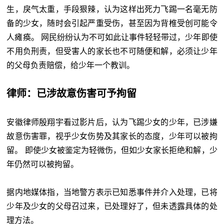
生，戾气太重，手段狠辣，认为这样出死力飞踢一名毫无防
备的少女，随时会引起严重受伤，甚至因为背椎受创可能令
人瘫痪。 网民纷纷认为不可如此让事件轻轻带过，少年即使
不用负刑责，但受害人的家长也不可随便和解，必须让少年
的父母负责赔偿，给少年一个教训。
律师：已涉故意伤害可予拘留
安徽律师殷翔宇看过影片后，认为飞踢少女的少年，已涉嫌
故意伤害罪，视乎少女伤势及其家长的态度，少年可以被拘
留。 即使少女被鉴定为轻微伤，但如少女家长拒绝和解，少
年仍然可以被拘留。
据内地媒体指，当地警方表示已知悉事件并介入处理，已将
少年及少女的父母召过来，已处理好了，但未透露具体的处
理方法。