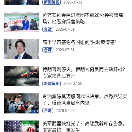
新闻解画
2026-07-31
蒋万安拜会民进党团不到20分钟被请离
场，他看穿绿营策略
台湾
2026-07-31
高市早苗感谢各国慰问“独漏赖清德”
台湾
2026-07-31
特朗普刚停火，伊朗为何反而主动开战？
专家揭背后算计
新闻解画
2026-07-30
毒油案陈其迈怒问20%决策，卢秀燕证实
了，曝台湾当局有内鬼
台湾
2026-07-28
美军武器快打光了？高端武器库存告急，
专家最怕一事发生