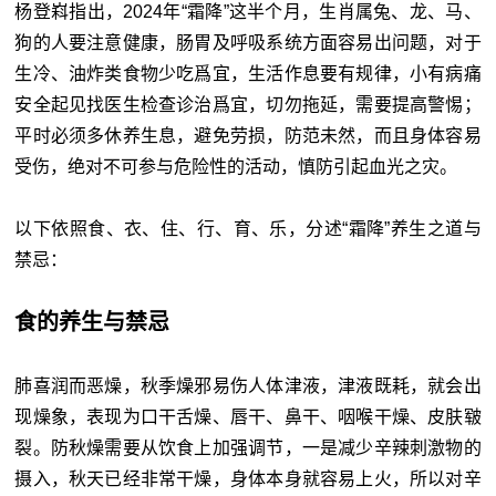
杨登嵙指出，2024年“霜降”这半个月，生肖属兔、龙、马、
狗的人要注意健康，肠胃及呼吸系统方面容易出问题，对于
生冷、油炸类食物少吃爲宜，生活作息要有规律，小有病痛
安全起见找医生检查诊治爲宜，切勿拖延，需要提高警惕；
平时必须多休养生息，避免劳损，防范未然，而且身体容易
受伤，绝对不可参与危险性的活动，慎防引起血光之灾。
以下依照食、衣、住、行、育、乐，分述“霜降”养生之道与
禁忌：
食的养生与禁忌
肺喜润而恶燥，秋季燥邪易伤人体津液，津液既耗，就会出
现燥象，表现为口干舌燥、唇干、鼻干、咽喉干燥、皮肤皲
裂。防秋燥需要从饮食上加强调节，一是减少辛辣刺激物的
摄入，秋天已经非常干燥，身体本身就容易上火，所以对辛