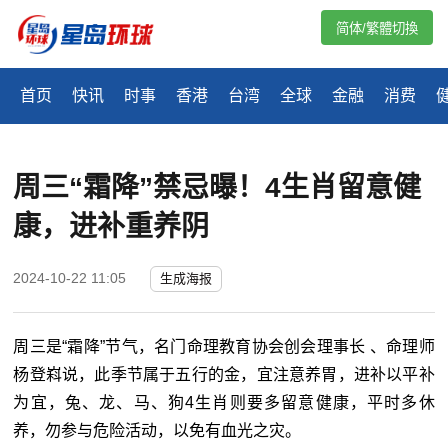
简体/繁體切換
首页
快讯
时事
香港
台湾
全球
金融
消费
周三“霜降”禁忌曝！4生肖留意健
康，进补重养阴
2024-10-22 11:05
生成海报
周三是“霜降”节气，名门命理教育协会创会理事长 、命理师
杨登嵙说，此季节属于五行的金，宜注意养胃，进补以平补
为宜，兔、龙、马、狗4生肖则要多留意健康，平时多休
养，勿参与危险活动，以免有血光之灾。