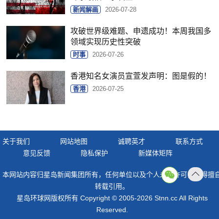
新闻解画
2026-07-28
攻破世界级难题、申遗成功！本周我国多
领域实现历史性突破
时事
2026-07-26
香港知名女演员宣萱发声明：图是假的！
香港
2026-07-25
关于我们
网站地图
诚聘英才
联系方式
意见反馈
隐私保护
新媒体矩阵
本网站内容归星岛新闻集团所有，任何单位以及个人未经许可，不得擅
返回
转载引用。
顶部
星岛环球网版权所有 Copyright © 2005-2026 Stnn.cc All Rights
Reserved.