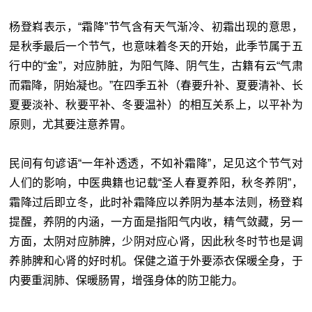
杨登嵙表示，“霜降”节气含有天气渐冷、初霜出现的意思，
是秋季最后一个节气，也意味着冬天的开始，此季节属于五
行中的“金”，对应肺脏，为阳气降、阴气生，古籍有云“气肃
而霜降，阴始凝也。”在四季五补（春要升补、夏要清补、长
夏要淡补、秋要平补、冬要温补）的相互关系上，以平补为
原则，尤其要注意养胃。
民间有句谚语“一年补透透，不如补霜降”，足见这个节气对
人们的影响，中医典籍也记载“圣人春夏养阳，秋冬养阴”，
霜降过后即立冬，此时补霜降应以养阴为基本法则，杨登嵙
提醒，养阴的内涵，一方面是指阳气内收，精气敛藏，另一
方面，太阴对应肺脾，少阴对应心肾，因此秋冬时节也是调
养肺脾和心肾的好时机。保健之道于外要添衣保暖全身，于
内要重润肺、保暖肠胃，增强身体的防卫能力。