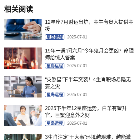
相关阅读
12星座7月财运出炉，金牛有贵人提供金
援
星岛运程
2025-07-01
19年一遇“闰六月”今年鬼月会更凶？命理
师给惊人答案
星岛运程
2025-07-01
“灾煞星”下半年突袭！4生肖职场易陷无
妄之灾
星岛运程
2025-07-01
2025下半年12星座运势，白羊有望升
官，巨蟹迎意外之财
星岛运程
2025-07-01
3生肖注定“干大事”环境越艰难，越能激