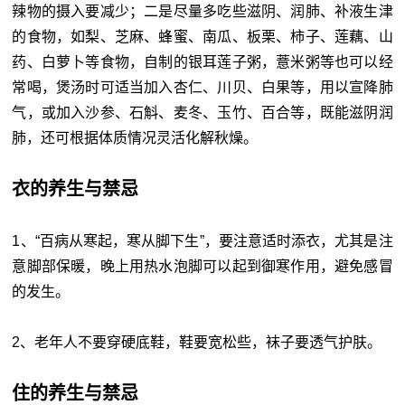
辣物的摄入要减少；二是尽量多吃些滋阴、润肺、补液生津
的食物，如梨、芝麻、蜂蜜、南瓜、板栗、柿子、莲藕、山
药、白萝卜等食物，自制的银耳莲子粥，薏米粥等也可以经
常喝，煲汤时可适当加入杏仁、川贝、白果等，用以宣降肺
气，或加入沙参、石斛、麦冬、玉竹、百合等，既能滋阴润
肺，还可根据体质情况灵活化解秋燥。
衣的养生与禁忌
1、“百病从寒起，寒从脚下生”，要注意适时添衣，尤其是注
意脚部保暖，晚上用热水泡脚可以起到御寒作用，避免感冒
的发生。
2、老年人不要穿硬底鞋，鞋要宽松些，袜子要透气护肤。
住的养生与禁忌