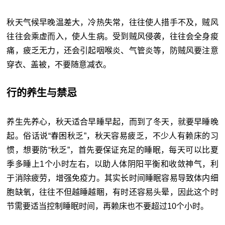
秋天气候早晚温差大，冷热失常，往往使人措手不及，贼风
往往会乘虚而入，使人生病。受到贼风侵袭，往往会全身痠
痛，疲乏无力，还会引起咽喉炎、气管炎等，防贼风要注意
穿衣、盖被，不要随意减衣。
行的养生与禁忌
养生先养心，秋天适合早睡早起，而到了冬天，就要早睡晚
起。俗话说“春困秋乏”，秋天容易疲乏，不少人有赖床的习
惯，想要防“秋乏”，首先要保证充足的睡眠，每天可以比夏
季多睡上1个小时左右，以助人体阴阳平衡和收敛神气，利
于消除疲劳，增强免疫力。其实长时间睡眠容易导致体内细
胞缺氧，往往不但越睡越睏，有时还容易头晕，因此这个时
节需要适当控制睡眠时间，再赖床也不要超过10个小时。