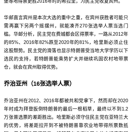
堡等地得票更胜2016年时的希拉里，为民主党收复宾州。
华邮直言宾州是本次大选的重中之重，在宾州获胜者可能只
需再赢下另两个摇摆州，就能凑齐270张选举人票当选门
槛。华邮分析，民主党在费城都会区得票率，一路从2012年
的85%、2016年82%跌至2020年的81%，哈里斯必须止住
这股颓势。民主党的滑落也显示特朗普受当地大学学历以下
选民的支持，若特朗普能乘势扩大并继续巩固农村地带票
仓，就会在宾州取得优势。
乔治亚州（16张选举人票）
乔治亚州在2012、2016年都被共和党拿下，然而却在2020
年时成为拜登扳倒特朗普的最后一根稻草，最终以不到1.2
万张普选票的差距胜出。哈里斯必须守住民主党在亚特兰大
的优势，将差距拉开到不被特朗普靠农业地带得所票数抵