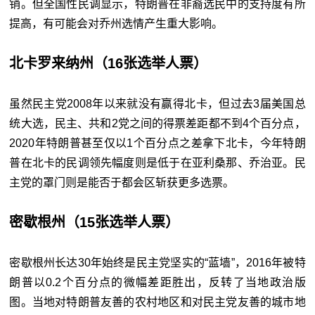
销。但全国性民调显示，特朗普在非裔选民中的支持度有所
提高，有可能会对乔州选情产生重大影响。
北卡罗来纳州（16张选举人票）
虽然民主党2008年以来就没有赢得北卡，但过去3届美国总
统大选，民主、共和2党之间的得票差距都不到4个百分点，
2020年特朗普甚至仅以1个百分点之差拿下北卡，今年特朗
普在北卡的民调领先幅度则是低于在亚利桑那、乔治亚。民
主党的罩门则是能否于都会区斩获更多选票。
密歇根州（15张选举人票）
密歇根州长达30年始终是民主党坚实的“蓝墙”，2016年被特
朗普以0.2个百分点的微幅差距胜出，反转了当地政治版
图。当地对特朗普友善的农村地区和对民主党友善的城市地