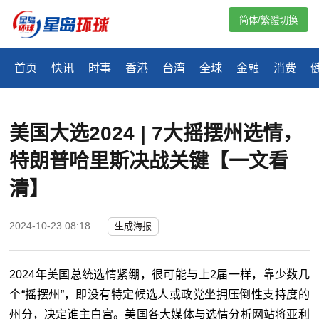
简体/繁體切換
首页
快讯
时事
香港
台湾
全球
金融
消费
美国大选2024 | 7大摇摆州选情，
特朗普哈里斯决战关键【一文看
清】
2024-10-23 08:18
生成海报
2024年美国总统选情紧绷，很可能与上2届一样，靠少数几
个“摇摆州”，即没有特定候选人或政党坐拥压倒性支持度的
州分，决定谁主白宫。美国各大媒体与选情分析网站将亚利