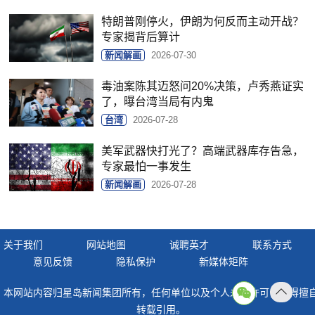
特朗普刚停火，伊朗为何反而主动开战？
专家揭背后算计
新闻解画
2026-07-30
毒油案陈其迈怒问20%决策，卢秀燕证实
了，曝台湾当局有内鬼
台湾
2026-07-28
美军武器快打光了？高端武器库存告急，
专家最怕一事发生
新闻解画
2026-07-28
关于我们
网站地图
诚聘英才
联系方式
意见反馈
隐私保护
新媒体矩阵
本网站内容归星岛新闻集团所有，任何单位以及个人未经许可，不得擅
返回
转载引用。