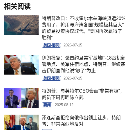
相关阅读
特朗普改口：不收霍尔木兹海峡货运20%
费用了，将用与海湾各国“规模极其巨大”
的贸易投资协议取代，“美国再次赢得了
胜利”
美国-要闻
2026-07-15
伊朗报复：袭击约旦美军基地F-18战机部
署地点、美军住宿地点，特朗普：继续袭
击伊朗直到他说“够了”为止
美国-要闻
2026-07-15
特朗普：与英特尔CEO会面“非常有趣”，
阁员下周再晤陈立武
要闻
2025-08-12
泽连斯基拒绝向俄作出领土让步，特朗
普：非常强烈地反对