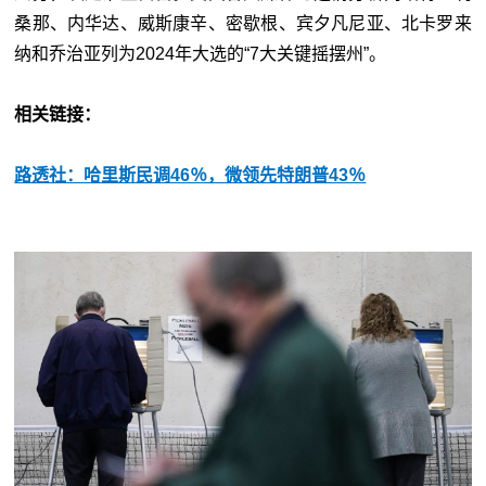
桑那、内华达、威斯康辛、密歇根、宾夕凡尼亚、北卡罗来
纳和乔治亚列为2024年大选的“7大关键摇摆州”。
相关链接：
路透社：哈里斯民调46％，微领先特朗普43％