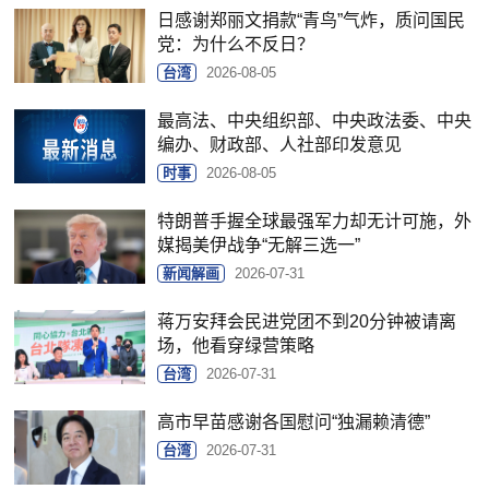
日感谢郑丽文捐款“青鸟”气炸，质问国民
党：为什么不反日？
台湾
2026-08-05
最高法、中央组织部、中央政法委、中央
编办、财政部、人社部印发意见
时事
2026-08-05
特朗普手握全球最强军力却无计可施，外
媒揭美伊战争“无解三选一”
新闻解画
2026-07-31
蒋万安拜会民进党团不到20分钟被请离
场，他看穿绿营策略
台湾
2026-07-31
高市早苗感谢各国慰问“独漏赖清德”
台湾
2026-07-31