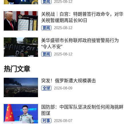
要闻
2025-08-12
关税战｜白宫：特朗普签行政命令，对华
关税暂缓期再延长90日
要闻
2025-08-12
美华盛顿市长称联邦政府接管警局行为
“令人不安”
要闻
2025-08-12
热门文章
突发！俄罗斯遭大规模袭击
全球
2026-08-09
国防部：中国军队坚决反制任何闹海挑衅
图谋
时事
2026-08-07