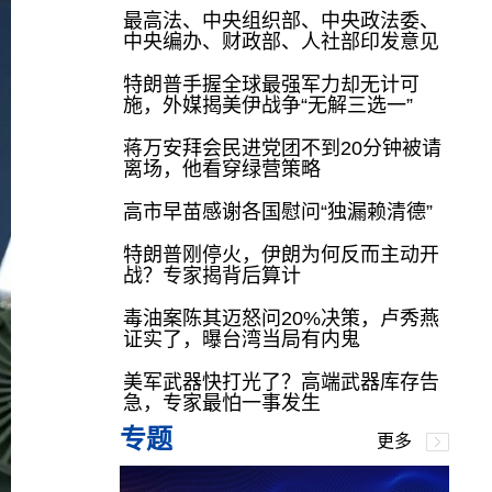
最高法、中央组织部、中央政法委、
中央编办、财政部、人社部印发意见
特朗普手握全球最强军力却无计可
施，外媒揭美伊战争“无解三选一”
蒋万安拜会民进党团不到20分钟被请
离场，他看穿绿营策略
高市早苗感谢各国慰问“独漏赖清德”
特朗普刚停火，伊朗为何反而主动开
战？专家揭背后算计
毒油案陈其迈怒问20%决策，卢秀燕
证实了，曝台湾当局有内鬼
美军武器快打光了？高端武器库存告
急，专家最怕一事发生
专题
更多