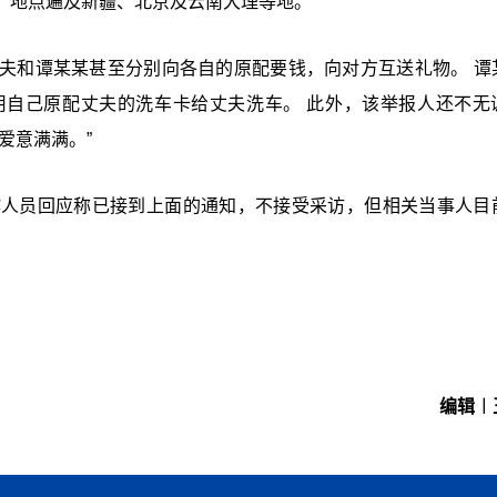
，地点遍及新疆、北京及云南大理等地。
夫和谭某某甚至分别向各自的原配要钱，向对方互送礼物。 谭
用自己原配丈夫的洗车卡给丈夫洗车。 此外，该举报人还不无
爱意满满。”
作人员回应称已接到上面的通知，不接受采访，但相关当事人目
编辑︱