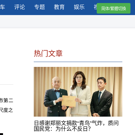
车
评论
专题
教育
娱乐
视频
简体/繁體切換
热门文章
市第二
尺度之
日感谢郑丽文捐款“青鸟”气炸，质问
国民党：为什么不反日？