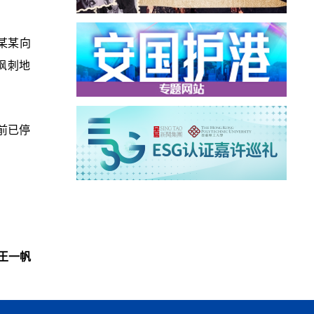
某某向
讽刺地
前已停
王一帆