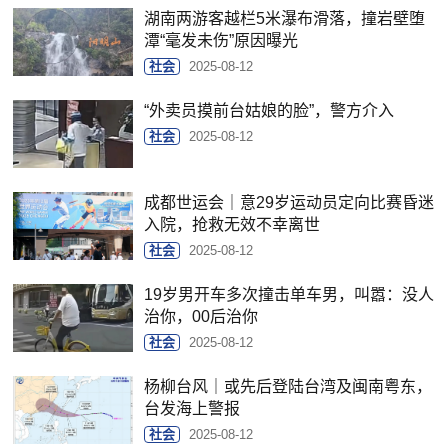
湖南两游客越栏5米瀑布滑落，撞岩壁堕
潭“毫发未伤”原因曝光
社会
2025-08-12
“外卖员摸前台姑娘的脸”，警方介入
社会
2025-08-12
成都世运会｜意29岁运动员定向比赛昏迷
入院，抢救无效不幸离世
社会
2025-08-12
19岁男开车多次撞击单车男，叫嚣：没人
治你，00后治你
社会
2025-08-12
杨柳台风｜或先后登陆台湾及闽南粤东，
台发海上警报
社会
2025-08-12