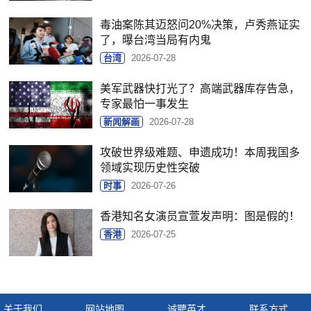
毒油案陈其迈怒问20%决策，卢秀燕证实
了，曝台湾当局有内鬼
台湾
2026-07-28
美军武器快打光了？高端武器库存告急，
专家最怕一事发生
新闻解画
2026-07-28
攻破世界级难题、申遗成功！本周我国多
领域实现历史性突破
时事
2026-07-26
香港知名女演员宣萱发声明：图是假的！
香港
2026-07-25
关于我们
网站地图
诚聘英才
联系方式