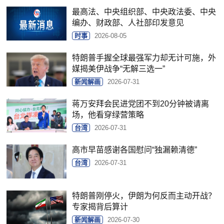
最高法、中央组织部、中央政法委、中央
编办、财政部、人社部印发意见
时事
2026-08-05
特朗普手握全球最强军力却无计可施，外
媒揭美伊战争“无解三选一”
新闻解画
2026-07-31
蒋万安拜会民进党团不到20分钟被请离
场，他看穿绿营策略
台湾
2026-07-31
高市早苗感谢各国慰问“独漏赖清德”
台湾
2026-07-31
特朗普刚停火，伊朗为何反而主动开战？
专家揭背后算计
新闻解画
2026-07-30