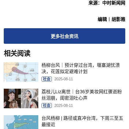
来源：中时新闻网
编辑︱胡影雅
更多
社会
资讯
相关阅读
杨柳台风｜预计穿过台湾，堰塞湖忧溃
决，花莲拟定避难计划
社会
2025-08-11
荔枝儿Liz离世｜台36岁美妆网红骤逝粉
丝泪崩，闺密泪吐心声
社会
2025-08-11
台风杨柳 | 路径或直冲台湾，下周三至五
最接近