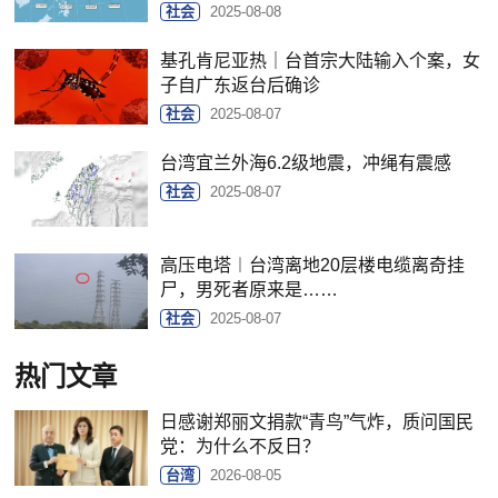
社会
2025-08-08
基孔肯尼亚热｜台首宗大陆输入个案，女
子自广东返台后确诊
社会
2025-08-07
台湾宜兰外海6.2级地震，冲绳有震感
社会
2025-08-07
高压电塔︱台湾离地20层楼电缆离奇挂
尸，男死者原来是……
社会
2025-08-07
热门文章
日感谢郑丽文捐款“青鸟”气炸，质问国民
党：为什么不反日？
台湾
2026-08-05