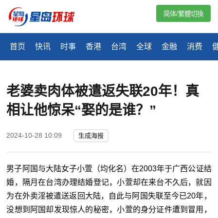
简体/繁體切換
首页
快讯
时事
香港
台湾
全球
金融
消费
老婆卖肉体被遣返失联20年！真
相让他惊呆“娶的是谁？”
2024-10-28 10:09
生成海报
男子阿国与大陆女子小萱（均化名）在2003年于广西公证结
婚，隔月在台湾办理结婚登记，小萱却在来台不久后，就因
为在外卖淫被遣送返回大陆，自此与阿国失联至今已20年，
没想到阿国却发现惊人的秘密，小萱的身分证件遭到冒用，