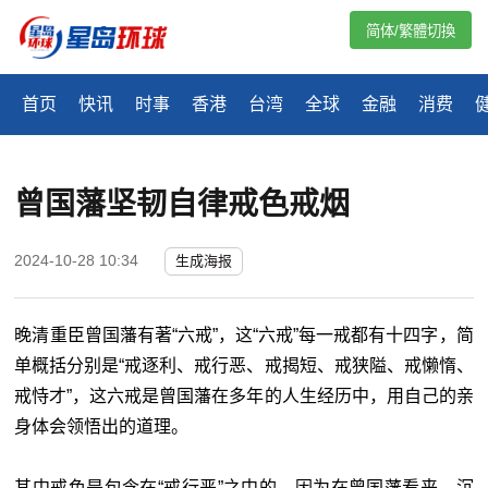
简体/繁體切換
首页
快讯
时事
香港
台湾
全球
金融
消费
曾国藩坚韧自律戒色戒烟
2024-10-28 10:34
生成海报
晚清重臣曾国藩有著“六戒”，这“六戒”每一戒都有十四字，简
单概括分别是“戒逐利、戒行恶、戒揭短、戒狭隘、戒懒惰、
戒恃才”，这六戒是曾国藩在多年的人生经历中，用自己的亲
身体会领悟出的道理。
其中戒色是包含在“戒行恶”之中的，因为在曾国藩看来，沉