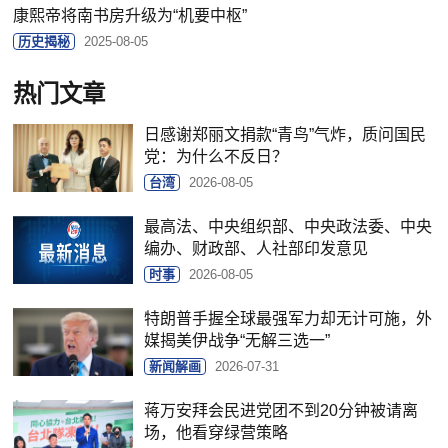
康熙帝将南书房升级为“机要中枢”
历史揭秘
2025-08-05
热门文章
日感谢郑丽文捐款“青鸟”气炸，质问国民
党：为什么不反日？
台湾
2026-08-05
最高法、中央组织部、中央政法委、中央
编办、财政部、人社部印发意见
时事
2026-08-05
特朗普手握全球最强军力却无计可施，外
媒揭美伊战争“无解三选一”
新闻解画
2026-07-31
蒋万安拜会民进党团不到20分钟被请离
场，他看穿绿营策略