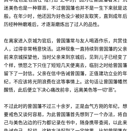
迷美色也是一种罪恶，不过曾国藩也并不是一生下来就是这
般。在年少时，他还因为好色没少被好友取笑，直到成年后
历经种种磨难后，才逐渐磨炼出了过人的品性。
在离家进入京城为官后，曾国藩常与友人喝酒作乐，共赏佳
人，过得非常畅意快活。这种现象一直持续到曾国藩的父亲
前来京城探望他，当时父亲来到京城后，见到儿子已经变了
个样，愤怒之下只住了短短几天便离去，临别之时给曾国藩
留下了一封信。父亲在信中告诫曾国藩，正值建功立业的年
纪，不应该将光阴浪费在这等事情上。这句话让曾国藩幡然
醒悟，此后便立下决心痛改前非，远离美色等一切“恶”。
不过此时的曾国藩不过三十余岁，正是血气方刚的年纪，想
要戒色又谈何容易，为此曾国藩首先想到了一个办法，将自
己与美色沾边的行为都记录在书中，随身携带查阅，以此来
告诫自己。起初，这种方法起到了一定效果，比如曾国藩在