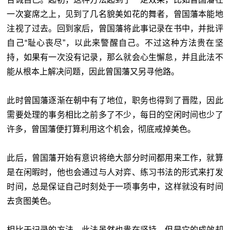
一次宴席之上，见到了几名貌美如花的舞者，曾国藩本能地
注视了过去。回到家后，曾国藩将此事记录在书中，并批评
自己“耻心丧尽”，以此来警醒自己。不过这种方法贵在坚
持，如果有一次没有记录，那么就会心生懈怠，并且此法不
能从根本上解决问题，因此曾国藩又另寻他路。
此时曾国藩逐渐在朝中有了地位，职务也得到了晋陞，因此
需要处理的事务相比之前多了不少，每日的空闲时间也少了
许多，曾国藩便打算利用这个机会，彻底戒掉美色。
此后，曾国藩开始有意识将绝大部分时间都用来工作，就算
是在闲暇时，他也会通过与人对弈、练习书法的形式来打发
时间，总是保证自己时刻处于一项事务中，这样就没有时间
去贪图美色。
相比于记录的方法，此法虽然也贵在坚持，但是它的成效却