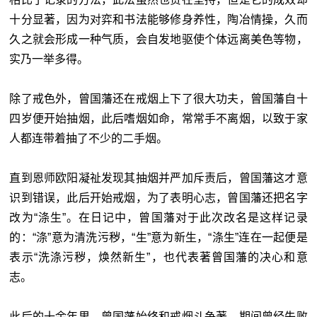
十分显著，因为对弈和书法能够修身养性，陶冶情操，久而
久之就会形成一种气质，会自发地驱使个体远离美色等物，
实乃一举多得。
除了戒色外，曾国藩还在戒烟上下了很大功夫，曾国藩自十
四岁便开始抽烟，此后嗜烟如命，常常手不离烟，以致于家
人都连带着抽了不少的二手烟。
直到恩师欧阳凝祉发现其抽烟并严加斥责后，曾国藩这才意
识到错误，此后开始戒烟，为了表明心志，曾国藩还把名字
改为“涤生”。在日记中，曾国藩对于此次改名是这样记录
的：“涤”意为清洗污秽，“生”意为新生，“涤生”连在一起便是
表示“洗涤污秽，焕然新生”，也代表著曾国藩的决心和意
志。
此后的十余年里，曾国藩始终和戒烟斗争著，期间曾经失败