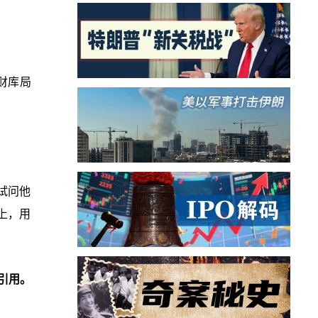
。财库局
趣试问他
讲上，用
引用。