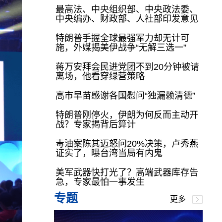
最高法、中央组织部、中央政法委、
中央编办、财政部、人社部印发意见
特朗普手握全球最强军力却无计可
施，外媒揭美伊战争“无解三选一”
蒋万安拜会民进党团不到20分钟被请
离场，他看穿绿营策略
高市早苗感谢各国慰问“独漏赖清德”
特朗普刚停火，伊朗为何反而主动开
战？专家揭背后算计
毒油案陈其迈怒问20%决策，卢秀燕
证实了，曝台湾当局有内鬼
美军武器快打光了？高端武器库存告
急，专家最怕一事发生
专题
更多