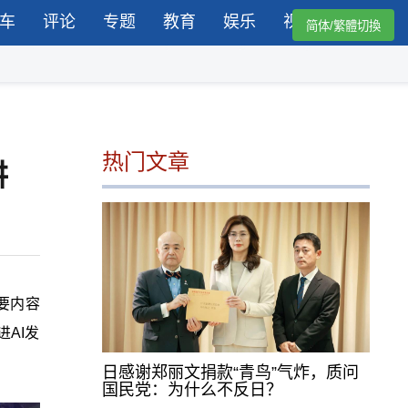
车
评论
专题
教育
娱乐
视频
简体/繁體切換
热门文章
讲
要内容
AI发
日感谢郑丽文捐款“青鸟”气炸，质问
国民党：为什么不反日？