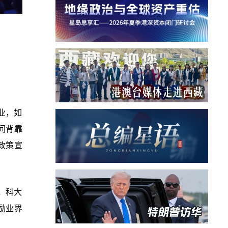
业，如
间背靠
政策宣
，科大
励业界